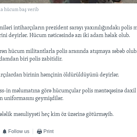
da hücum baş verib
iləri intiharçıların prezident sarayı yaxınılığındakı polis 
ini deyirlər. Hücum nəticəsində azı iki adam həlak olub.
rən hücum militantlarla polis arasında atışmaya səbəb ol
damdan biri polis zabitidir.
arçılardan birinin həmçinin öldürüldüyünü deyirlər.
ss-in məlumatına görə hücumçular polis məntəqəsinə daxil
n uniformasını geymişdilər.
əlik məsuliyyəti heç kim öz üzərinə götürməyib.
Follow us
Print