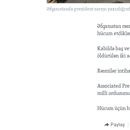
Əfqanıstanda prezident sarayı yaxınlığın
Əfqanıstan rəsm
hücum etdiklər
Kabildə baş ve
öldürülən iki a
Rəsmilər intih
Associated Pre
milli ordusunu
Hücum üçün həl
Paylaş