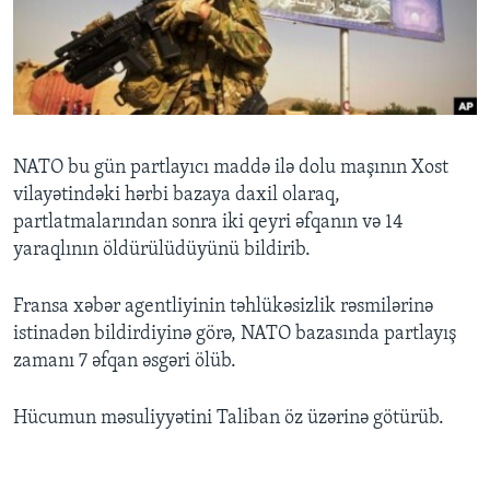
BIZI IZLƏYIN
Dillər
NATO bu gün partlayıcı maddə ilə dolu maşının Xost
vilayətindəki hərbi bazaya daxil olaraq,
partlatmalarından sonra iki qeyri əfqanın və 14
yaraqlının öldürülüdüyünü bildirib.
Fransa xəbər agentliyinin təhlükəsizlik rəsmilərinə
istinadən bildirdiyinə görə, NATO bazasında partlayış
zamanı 7 əfqan əsgəri ölüb.
Hücumun məsuliyyətini Taliban öz üzərinə götürüb.