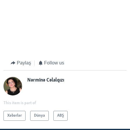
Paylaş
Follow us
Nərminə Cəlalqızı
This item is part of
Xəbərlər
Dünya
ABŞ