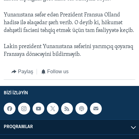
Yunanıstana səfər edən Prezident Fransua Olland
hadisə ilə əlaqədar şərh verib. O deyib ki, hökumət
dəhşətli faciəni təhqiq etmək üçün tam fəaliyyətə keçib.
Lakin prezident Yunanıstana səfərini yarımçıq qoyaraq
Fransaya dönəcəyini bildirməyib.
Paylaş
Follow us
BIZI IZLƏYIN
PROQRAMLAR