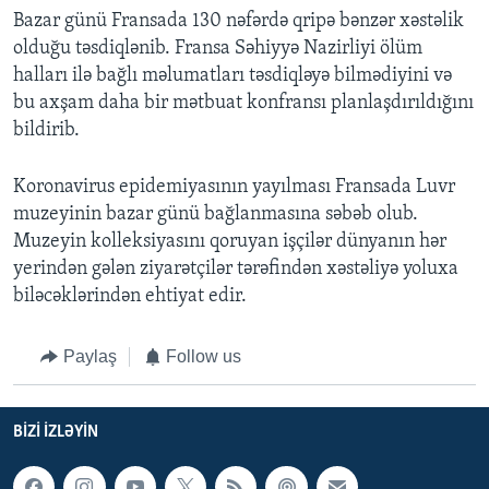
Bazar günü Fransada 130 nəfərdə qripə bənzər xəstəlik
olduğu təsdiqlənib. Fransa Səhiyyə Nazirliyi ölüm
halları ilə bağlı məlumatları təsdiqləyə bilmədiyini və
bu axşam daha bir mətbuat konfransı planlaşdırıldığını
bildirib.
Koronavirus epidemiyasının yayılması Fransada Luvr
muzeyinin bazar günü bağlanmasına səbəb olub.
Muzeyin kolleksiyasını qoruyan işçilər dünyanın hər
yerindən gələn ziyarətçilər tərəfindən xəstəliyə yoluxa
biləcəklərindən ehtiyat edir.
Paylaş
Follow us
BIZI IZLƏYIN