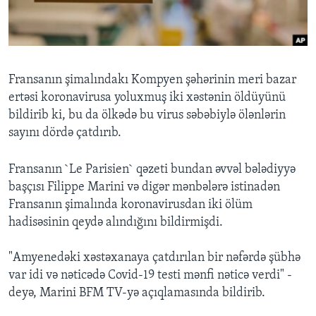
BIZI IZLƏYIN
Fransanın şimalındakı Kompyen şəhərinin meri bazar
ertəsi koronavirusa yoluxmuş iki xəstənin öldüyünü
Dillər
bildirib ki, bu da ölkədə bu virus səbəbiylə ölənlərin
sayını dördə çatdırıb.
Fransanın `Le Parisien` qəzeti bundan əvvəl bələdiyyə
başçısı Filippe Marini və digər mənbələrə istinadən
Fransanın şimalında koronavirusdan iki ölüm
hadisəsinin qeydə alındığını bildirmişdi.
"Amyenedəki xəstəxanaya çatdırılan bir nəfərdə şübhə
var idi və nəticədə Covid-19 testi mənfi nəticə verdi" -
deyə, Marini BFM TV-yə açıqlamasında bildirib.