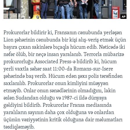
BIZI IZLƏYIN
Prokurorlar bildirir ki, Fransanın cənubunda yerləşən
Lion şəhərinin cənubunda bir kişi alış-veriş etmək üçün
Dillər
bayıra çıxan sakinlərə bıçaqla hücum edib. Nəticədə iki
nəfər ölüb, bir neçə insan yaralanıb. Terrorla mübarizə
prokurorluğu Associated Press-ə bildirib ki, hücum
yerli vaxtla səhər saat 11:00-da Romans-sur-Isere
şəhərində baş verib. Hücum edən şəxs polis tərəfindən
saxlanılıb. Prokurorlar onun kimliyini müəyyən
etməyib. Onlar onun sənədlərinin olmadığını, lakin
əslən Sudandan olduğu və 1987-ci ildə dünyaya
gəldiyini bildirib. Prokurorlar Fransa mediasında
yaralıların sayının daha çox olduğuna və onlardan
üçünün vəziyyətinin kritik olduğuna dair məlumatları
təsdiqləməyib.