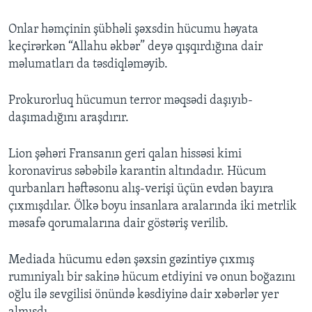
Onlar həmçinin şübhəli şəxsdin hücumu həyata
keçirərkən “Allahu əkbər” deyə qışqırdığına dair
məlumatları da təsdiqləməyib.
Prokurorluq hücumun terror məqsədi daşıyıb-
daşımadığını araşdırır.
Lion şəhəri Fransanın geri qalan hissəsi kimi
koronavirus səbəbilə karantin altındadır. Hücum
qurbanları həftəsonu alış-verişi üçün evdən bayıra
çıxmışdılar. Ölkə boyu insanlara aralarında iki metrlik
məsafə qorumalarına dair göstəriş verilib.
Mediada hücumu edən şəxsin gəzintiyə çıxmış
rumıniyalı bir sakinə hücum etdiyini və onun boğazını
oğlu ilə sevgilisi önündə kəsdiyinə dair xəbərlər yer