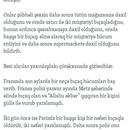
almışdı.
Onlar şübhəli şəxsin daha sonra tütün mağazasına daxil
olduğunu və orada satıcı ilə iki müştəriyi bıçaqladığını,
bunun ardınca qəssabxanaya daxil olduğunu, orada
başqa bir bıçaqı əlinə alaraq bir müştəriyə hücum
etdiyini və daha sonra supermarketə daxil olduğunu
bildirib.
Bəzi alıcılar yaxınlıqdakı çörəkxanada gizləniblər.
Fransada son aylarda bir neçə bıçaq hücumları baş
verib. Fransa polisi yanvar ayında Metz şəhərində
əlində bıçaq olan və “Allahu əkbər” qışqıran bir kişini
güllə ilə vurub yaralamışdı.
İki gün öncə isə Parisdə bir başqa kişi bir nəfəri bıçaqla
öldürüb, iki nəfəri yaralamışdı. Daha sonra polis onu