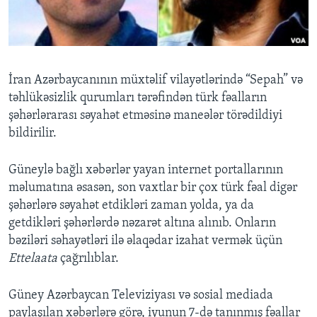
BIZI IZLƏYIN
İran Azərbaycanının müxtəlif vilayətlərində “Sepah” və
təhlükəsizlik qurumları tərəfindən türk fəalların
Dillər
şəhərlərarası səyahət etməsinə maneələr törədildiyi
bildirilir.
Güneylə bağlı xəbərlər yayan internet portallarının
məlumatına əsasən, son vaxtlar bir çox türk fəal digər
şəhərlərə səyahət etdikləri zaman yolda, ya da
getdikləri şəhərlərdə nəzarət altına alınıb. Onların
bəziləri səhayətləri ilə əlaqədar izahat vermək üçün
Ettelaata
çağrılıblar.
Güney Azərbaycan Televiziyası və sosial mediada
paylaşılan xəbərlərə görə, iyunun 7-də tanınmış fəallar