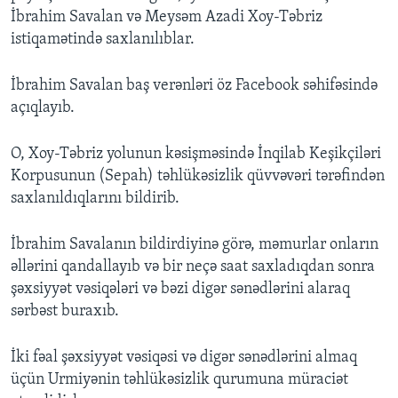
İbrahim Savalan və Meysəm Azadi Xoy-Təbriz
istiqamətində saxlanılıblar.
İbrahim Savalan baş verənləri öz Facebook səhifəsində
açıqlayıb.
O, Xoy-Təbriz yolunun kəsişməsində İnqilab Keşikçiləri
Korpusunun (Sepah) təhlükəsizlik qüvvəvəri tərəfindən
saxlanıldıqlarını bildirib.
İbrahim Savalanın bildirdiyinə görə, məmurlar onların
əllərini qandallayıb və bir neçə saat saxladıqdan sonra
şəxsiyyət vəsiqələri və bəzi digər sənədlərini alaraq
sərbəst buraxıb.
İki fəal şəxsiyyət vəsiqəsi və digər sənədlərini almaq
üçün Urmiyənin təhlükəsizlik qurumuna müraciət