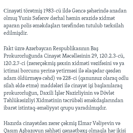
Сinayəti törətmiş 1983-cü ildə Gəncə şəhərində anadan
olmuş Yunis Səfərov dərhal həmin ərazidə xidmət
aparan polis əməkdaşları tərəfindən tutulub tərksilah
edilmişdir.
Fakt üzrə Azərbaycan Respublikasının Baş
Prokurorluğunda Cinayət Məcəlləsinin 29, 120.2.3-cü,
120.2.7-ci (zərərçəkmiş şəxsin xidməti vəzifəsini və ya
ictimai borcunu yerinə yetirməsi ilə əlaqədar qəsdən
adam öldürməyə cəhd) və 228-ci (qanunsuz olaraq odlu
silah əldə etmə) maddələri ilə cinayət işi başlanılaraq
prokurorluğun, Daxili İşlər Nazirliyinin və Dövlət
Təhlükəsizliyi Xidmətinin təcrübəli əməkdaşlarından
ibarət istintaq-əməliyyat qrupu yaradılmışdır.
Hazırda cinayətdən zərər çəkmiş Elmar Vəliyevin və
Qasım Aşbazovun səhhəti qənaətbəxş olmaqla hər ikisi