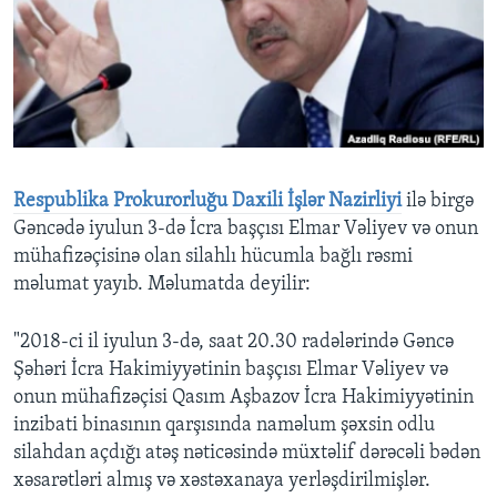
BIZI IZLƏYIN
Dillər
Respublika Prokurorluğu Daxili İşlər Nazirliyi
ilə birgə
Gəncədə iyulun 3-də İcra başçısı Elmar Vəliyev və onun
mühafizəçisinə olan silahlı hücumla bağlı rəsmi
məlumat yayıb. Məlumatda deyilir:
"2018-ci il iyulun 3-də, saat 20.30 radələrində Gəncə
Şəhəri İcra Hakimiyyətinin başçısı Elmar Vəliyev və
onun mühafizəçisi Qasım Aşbazov İcra Hakimiyyətinin
inzibati binasının qarşısında naməlum şəxsin odlu
silahdan açdığı atəş nəticəsində müxtəlif dərəcəli bədən
xəsarətləri almış və xəstəxanaya yerləşdirilmişlər.