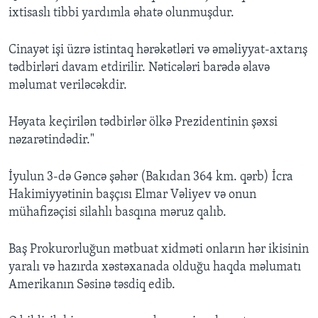
ixtisaslı tibbi yardımla əhatə olunmuşdur.
Cinayət işi üzrə istintaq hərəkətləri və əməliyyat-axtarış
tədbirləri davam etdirilir. Nəticələri barədə əlavə
məlumat veriləcəkdir.
Həyata keçirilən tədbirlər ölkə Prezidentinin şəxsi
nəzarətindədir."
İyulun 3-də Gəncə şəhər (Bakıdan 364 km. qərb) İcra
Hakimiyyətinin başçısı Elmar Vəliyev və onun
mühafizəçisi silahlı basqına məruz qalıb.
Baş Prokurorluğun mətbuat xidməti onların hər ikisinin
yaralı və hazırda xəstəxanada olduğu haqda məlumatı
Amerikanın Səsinə təsdiq edib.