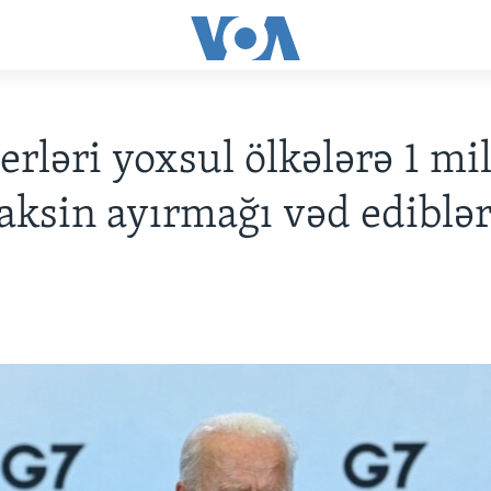
derləri yoxsul ölkələrə 1 mi
aksin ayırmağı vəd ediblə