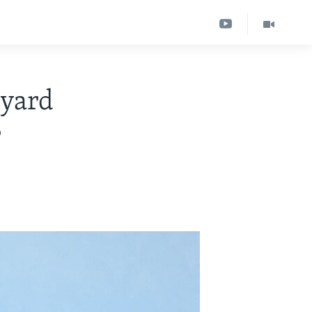
lyard
r