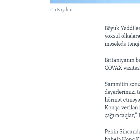
Co Bayden
Böyük Yeddiləri
yoxsul ölkələr
məsələdə tənqi
Britaniyanın b
COVAX vasitəsi
Sammitin sonun
dəyərlərimizi 
hörmət etməyə
Konqa verilən 
çağıracaqlar,” 
Pekin Sincanda
habelə Honq K