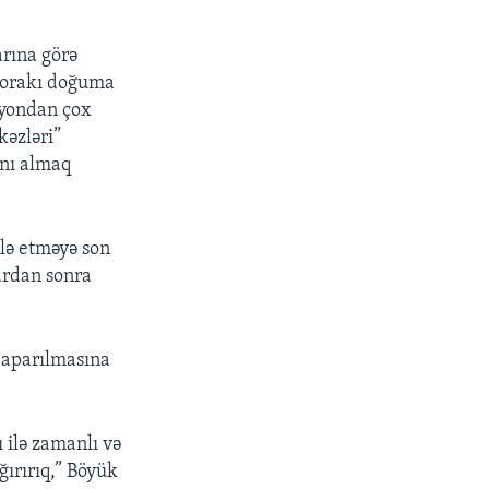
arına görə
 zorakı doğuma
ilyondan çox
kəzləri”
ını almaq
lə etməyə son
ardan sonra
 aparılmasına
ı ilə zamanlı və
ğırırıq,” Böyük