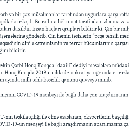
Qərb və bir çox müsəlmanlar tərəfindən uyğurlara qarşı rəft
qidlərlə üzləşib. Bu rəftara hökumət tərəfindən izlənmə və
aları daxildir. İnsan haqları qrupları bildirir ki, Çin bir m
ərgələrinə göndərib. Çin həmin təsislərin “peşə təhsili mər
qsədinin dini ekstremizmin və terror hücumlarının qarşıs
ını bildirir.
ekin Qərbi Honq Konqda “daxili” dediyi məsələlərə müdaxi
b. Honq Konqda 2019-cu ildə demokratiya uğrunda etirazl
yun ayında milli təhlükəsizlik qanunu qüvvəyə minib.
həmçinin COVID-19 mənbəyi ilə bağlı daha çox araşdırmanın
-nın təşkilatçılığı ilə elmə əsaslanan, ekspertlərin başçılığ
COVID-19-un mənşəyi ilə bağlı araşdırmanın aparılmasına ça