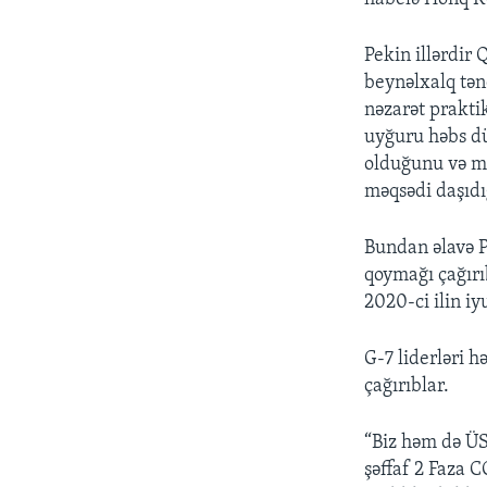
Pekin illərdir 
beynəlxalq tən
nəzarət praktik
uyğuru həbs düş
olduğunu və mə
məqsədi daşıdığ
Bundan əlavə P
qoymağı çağırı
2020-ci ilin i
G-7 liderləri 
çağırıblar.
“Biz həm də ÜST
şəffaf 2 Faza 