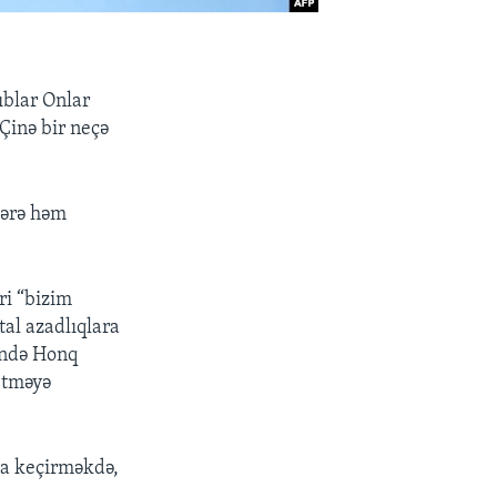
ıblar Onlar
Çinə bir neçə
lərə həm
ri “bizim
tal azadlıqlara
ində Honq
etməyə
ta keçirməkdə,