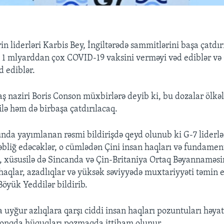
n liderləri Karbis Bey, İngiltərədə sammitlərini başa çatdır
ə 1 mlyarddan çox COVID-19 vaksini verməyi vəd ediblər və 
d ediblər.
aş naziri Boris Conson müxbirlərə deyib ki, bu dozalar ölkə
lə həm də birbaşa çatdırılacaq.
da yayımlanan rəsmi bildirişdə qeyd olunub ki G-7 liderlə
təbliğ edəcəklər, o cümlədən Çini insan haqları və fundamen
, xüsusilə də Sincanda və Çin-Britaniya Ortaq Bəyannaməs
haqlar, azadlıqlar və yüksək səviyyədə muxtariyyəti təmin 
Böyük Yeddilər bildirib.
 uyğur azlıqlara qarşı ciddi insan haqları pozuntuları həya
onqda hüquqları pozmaqda ittiham olunur.