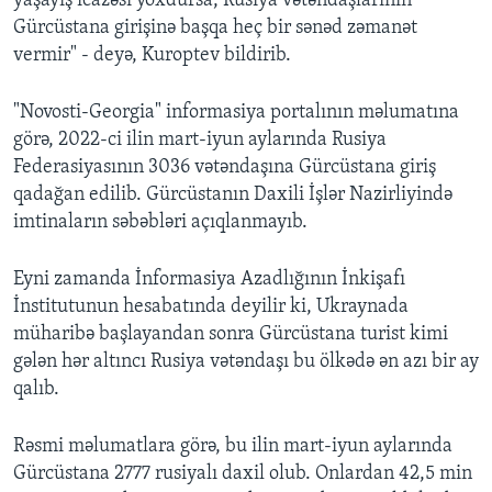
yaşayış icazəsi yoxdursa, Rusiya vətəndaşlarının
Gürcüstana girişinə başqa heç bir sənəd zəmanət
vermir" - deyə, Kuroptev bildirib.
"Novosti-Georgia" informasiya portalının məlumatına
görə, 2022-ci ilin mart-iyun aylarında Rusiya
Federasiyasının 3036 vətəndaşına Gürcüstana giriş
qadağan edilib. Gürcüstanın Daxili İşlər Nazirliyində
imtinaların səbəbləri açıqlanmayıb.
Eyni zamanda İnformasiya Azadlığının İnkişafı
İnstitutunun hesabatında deyilir ki, Ukraynada
müharibə başlayandan sonra Gürcüstana turist kimi
gələn hər altıncı Rusiya vətəndaşı bu ölkədə ən azı bir ay
qalıb.
Rəsmi məlumatlara görə, bu ilin mart-iyun aylarında
Gürcüstana 2777 rusiyalı daxil olub. Onlardan 42,5 min