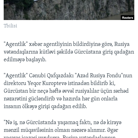
BIZI IZLƏYIN
Tbilisi
"Agentlik" xəbər agentliyinin bildirdiyinə görə, Rusiya
Dillər
vətəndaşlarına kütləvi şəkildə Gürcüstana giriş qadağan
edilməyə başlayıb.
"Agentlik" Cənubi Qafqazdakı "Azad Rusiya Fondu"nun
direktoru Yeqor Kuroptevə istinadən bildirib ki,
Gürcüstan bir neçə həftə əvvəl rusiyalılar üçün sərhəd
nəzarətini gücləndirib və hazırda hər gün onlarla
insanın ölkəyə girişi qadağan edilib.
"Nə iş, nə Gürcüstanda yaşamaq faktı, nə də kirayə
mənzil müqaviləsinin olması nəzərə alınmır. Əgər