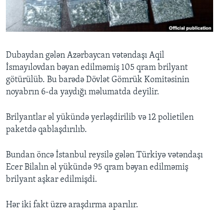
BIZI IZLƏYIN
Dubaydan gələn Azərbaycan vətəndaşı Aqil
İsmayılovdan bəyan edilməmiş 105 qram brilyant
Dillər
götürülüb. Bu barədə Dövlət Gömrük Komitəsinin
noyabrın 6-da yaydığı məlumatda deyilir.
Brilyantlar əl yükündə yerləşdirilib və 12 polietilen
paketdə qablaşdırılıb.
Bundan öncə İstanbul reysilə gələn Türkiyə vətəndaşı
Ecer Bilalın əl yükündə 95 qram bəyan edilməmiş
brilyant aşkar edilmişdi.
Hər iki fakt üzrə araşdırma aparılır.