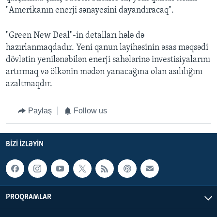
"Amerikanın enerji sənayesini dayandıracaq".
"Green New Deal"-in detalları hələ də
hazırlanmaqdadır. Yeni qanun layihəsinin əsas məqsədi
dövlətin yenilənəbilən enerji sahələrinə investisiyalarını
artırmaq və ölkənin mədən yanacağına olan asılılığını
azaltmaqdır.
Paylaş
Follow us
BIZI IZLƏYIN
PROQRAMLAR