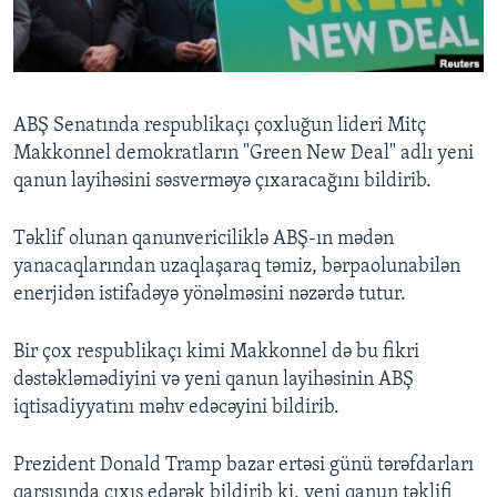
BIZI IZLƏYIN
ABŞ Senatında respublikaçı çoxluğun lideri Mitç
Makkonnel demokratların "Green New Deal" adlı yeni
Dillər
qanun layihəsini səsverməyə çıxaracağını bildirib.
Təklif olunan qanunvericiliklə ABŞ-ın mədən
yanacaqlarından uzaqlaşaraq təmiz, bərpaolunabilən
enerjidən istifadəyə yönəlməsini nəzərdə tutur.
Bir çox respublikaçı kimi Makkonnel də bu fikri
dəstəkləmədiyini və yeni qanun layihəsinin ABŞ
iqtisadiyyatını məhv edəcəyini bildirib.
Prezident Donald Tramp bazar ertəsi günü tərəfdarları
qarşısında çıxış edərək bildirib ki, yeni qanun təklifi