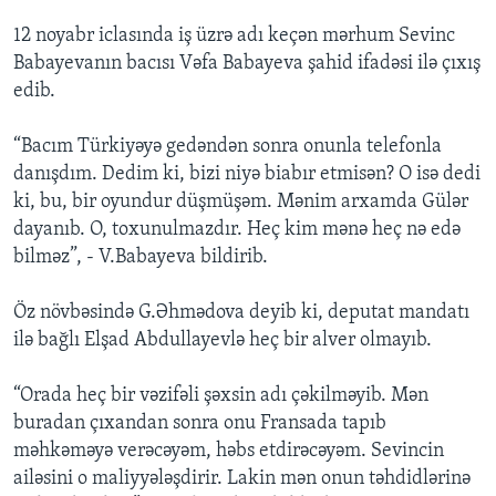
12 noyabr iclasında iş üzrə adı keçən mərhum Sevinc
Babayevanın bacısı Vəfa Babayeva şahid ifadəsi ilə çıxış
edib.
“Bacım Türkiyəyə gedəndən sonra onunla telefonla
danışdım. Dedim ki, bizi niyə biabır etmisən? O isə dedi
ki, bu, bir oyundur düşmüşəm. Mənim arxamda Gülər
dayanıb. O, toxunulmazdır. Heç kim mənə heç nə edə
bilməz”, - V.Babayeva bildirib.
Öz növbəsində G.Əhmədova deyib ki, deputat mandatı
ilə bağlı Elşad Abdullayevlə heç bir alver olmayıb.
“Orada heç bir vəzifəli şəxsin adı çəkilməyib. Mən
buradan çıxandan sonra onu Fransada tapıb
məhkəməyə verəcəyəm, həbs etdirəcəyəm. Sevincin
ailəsini o maliyyələşdirir. Lakin mən onun təhdidlərinə