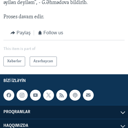
əyilən deyiləm”, - G.Əhmədova bildirib.
Proses davam edir.
Paylaş
Follow us
This item is part of
Xəbərlər
Azərbaycan
BIZI IZLƏYIN
PROQRAMLAR
HAQQIMIZDA