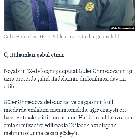
BIZI IZLƏYIN
Gülər Əhmədova (Foto Publika.az saytından götürülüb)
Dillər
O, ittihamları qəbul etmir
Noyabrın 12-də keçmiş deputat Gülər Əhmədovanın işi
üzrə prosesdə şahid ifadələrinin dinlənilməsi davam
edib.
Gülər Əhmədova dələduzluq və başqasının külli
miqdarda əmlakını mənimsəməkdə, ağır cinayəti ört-
basdır etməkdə ittiham olunur. Hər iki maddə üzrə onu
əmlakı müsadirə edilməklə 12 ilədək azadlıqdan
məhrum olunma cəzası gözləyir.