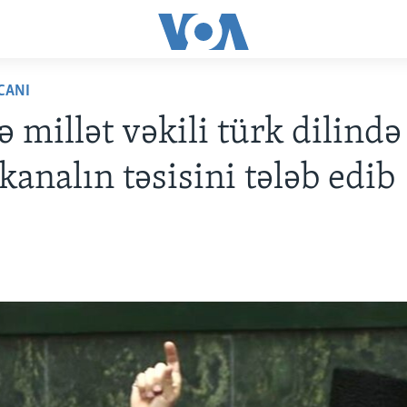
CANI
 millət vəkili türk dilində 
kanalın təsisini tələb edib