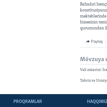
Bahadıri həmçi
konstitusiyanı
məktəblərində 
hissəsinin təmi
qurumundan ilk
Paylaş
Mövzuya 
Vali müavini: İr
Təbriz və Urmiy
PROQRAMLAR
HAQQIMI