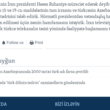
nin İran prezidenti Həsən Ruhaniyə müraciət edərək deyib:
n 15 və 19-cu maddələrinin tam icrasını və türkcənin Azərb
tədrisini tələb edirik. Hörmətli prezidentdən vətəndaşlıq h
n edilməsi üçün zəmin hazırlamasını istəyirik. İran televizi
 türkcə telekanalın təsisi yönündə fəaliyyətə başlamasını t
Follow us
Print
uyğun
an Azərbaycanında 2000 tarixi türk adı farsa çevrilib
ədə ‘türk dilinin tədrisi’ namizədlərin gündəmində
ZDA
BIZI IZLƏYIN