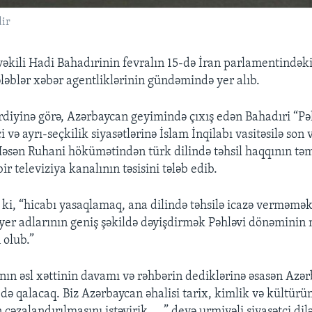
dir
vəkili Hadi Bahadırinin fevralın 15-də İran parlamentindəki
ələblər xəbər agentliklərinin gündəmində yer alıb.
rdiyinə görə, Azərbaycan geyimində çıxış edən Bahadıri “Pə
 və ayrı-seçkilik siyasətlərinə İslam İnqilabı vasitəsilə son v
Həsən Ruhani hökümətindən türk dilində təhsil haqqının təm
ir televiziya kanalının təsisini tələb edib.
 ki, “hicabı yasaqlamaq, ana dilində təhsilə icazə verməmək
er adlarının geniş şəkildə dəyişdirmək Pəhləvi dönəminin
 olub.”
ının əsl xəttinin davamı və rəhbərin dediklərinə əsasən Azə
ə də qalacaq. Biz Azərbaycan əhalisi tarix, kimlik və kültür
 cəzalandırılmasını istəyirik... ,” deyə urmiyəli siyasətçi dilə