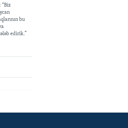
 “Biz
aycan
aqlarının bu
ya
ələb edirik.”