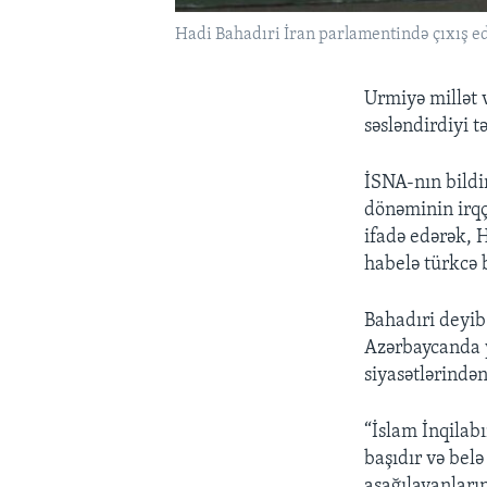
Hadi Bahadıri İran parlamentində çıxış e
Urmiyə millət 
səsləndirdiyi t
İSNA-nın bildi
dönəminin irqçi
ifadə edərək, 
habelə türkcə b
Bahadıri deyib
Azərbaycanda y
siyasətlərindən
“İslam İnqilab
başıdır və bel
aşağılayanların