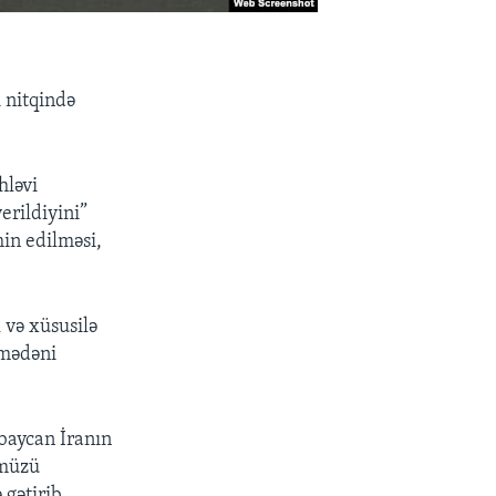
 nitqində
hləvi
erildiyini”
in edilməsi,
 və xüsusilə
 mədəni
rbaycan İranın
ümüzü
 gətirib.