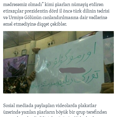
mədrəsəmiz olmadı” kimi şüarları nümayiş etdirən
etirazçılar prezidentin dörd il öncə türk dilinin tədrisi
və Urmiyə Gölünün canlandırılmasına dair vədlərinə
əməl etmədiyinə diqqət çəkiblər.
Sosial mediada paylaşılan videolarda plakatlar
üzərində yazılan şüarların böyük bir qrup tərəfindən