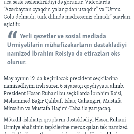
uca səslə səsləndirildiyi də görünür. Videolarda
“Azərbaycan oyaqdır, yalançıdan uzaqdır” və “Urmu
Gölü dolmadı, türk dilində mədrəsəmiz olmadı” şüarları
eşidilir.
Yerli qəzetlər və sosial mediada
Urmiyəlilərin mühafizəkarların dəstəklədiyi
namizəd İbrahim Rəisiyə də etirazları əks
olunur.
May ayının 19-da keçiriləcək prezident seçkilərinə
namizədliyini irəli sürən 6 siyasətçi qeydiyyata alınıb.
Prezident Həsən Ruhani bu seçkilərdə İbrahim Rəisi,
Məhəmməd Bağır Qalibaf, İshaq Cahangiri, Mustafa
Mirsəlim və Mustafa Haşimi-Taba ilə yarışacaq.
Mötədil-islahatçı qrupların dəstəklədiyi Həsən Ruhani
Urmiyə əhalisinin təpkilərinə məruz qalan tək namizəd