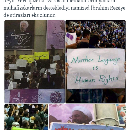
deyil. Yerli qəzetlər və sosial mediada Urmiyəlilərin
mühafizəkarların dəstəklədiyi namizəd İbrahim Rəisiyə
də etirazları əks olunur.