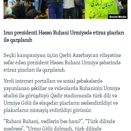
BIZI IZLƏYIN
Iran prezidenti Həsən Ruhani Urmiyədə etiraz şüarları
ilə qarşılanıb
Dillər
Seçki kampaniyası üçün Qərbi Azərbaycan vilayətinə
səfər edən prezident Həsən Ruhani Urmiyə şəhərində
etiraz şüarları ilə qarşılanıb.
Yerli internet portalları və sosial şəbəkələrdə
yayımlanan şəkillər və videolarda Ruhaninin Urmiyə
əhalisi ilə görüşdüyü Qədir stadionunda türk dili və
Urmiyə Gölü ilə əlaqədar şüarların səsləndirildiyi və
plakatların nümayiş etdirildiyi görünür.
“Ruhani Ruhani, vədlərin bəs hanı?”, “Türk dilində
mədrəsə”, “Urmu Gölü dolmadı, türk dilində