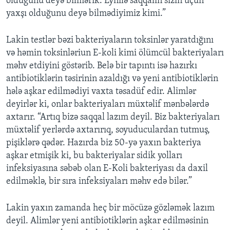
olduğunu deyə bilmərik. Eynilə saqqalın sizin üçün
yaxşı olduğunu deyə bilmədiyimiz kimi.”
Lakin testlər bəzi bakteriyaların toksinlər yaratdığını
və həmin toksinləriun E-koli kimi ölümcül bakteriyaları
məhv etdiyini göstərib. Belə bir tapıntı isə hazırkı
antibiotiklərin təsirinin azaldığı və yeni antibiotiklərin
hələ aşkar edilmədiyi vaxta təsadüf edir. Alimlər
deyirlər ki, onlar bakteriyaları müxtəlif mənbələrdə
axtarır. “Artıq bizə saqqal lazım deyil. Biz bakteriyaları
müxtəlif yerlərdə axtarırıq, soyuduculardan tutmuş,
pişiklərə qədər. Hazırda biz 50-yə yaxın bakteriya
aşkar etmişik ki, bu bakteriyalar sidik yolları
infeksiyasına səbəb olan E-Koli bakteriyası da daxil
edilməklə, bir sıra infeksiyaları məhv edə bilər.”
Lakin yaxın zamanda heç bir möcüzə gözləmək lazım
deyil. Alimlər yeni antibiotiklərin aşkar edilməsinin