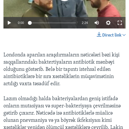
BIZI IZLƏYIN
0:00
2:24
Direct link
Dillər
Londonda aparılan araşdırmaların nəticələri bəzi kişi
saqqallarındakı baktertiyaların antibiotik mənbəyi
olduğunu göstərib. Belə bir tapıntı istehsal edilən
aintibiotiklərə bir sıra xəstəliklərin müqavimətinin
artdığı vaxta təsadüf edir.
Lazım olmadığı halda bakteriyalardan geniş istifadə
onların mutasiyası və super-bakteriyaya çevrilməsinə
gətirib çıxarır. Nəticədə isə antibiotiklərlə müalicə
olunan pnevmaniya və ya böyrək ikfeksiyası kimi
xəstəliklər yenidən ölümcül xəstəliklərə çevrilib. Lakin