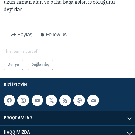
uzun zaman alan və baha başa gələn iş olduğunu
deyirlər.
Paylaş
Follow us
This item is part of
Dünya
Sağlamlıq
BIZI IZLƏYIN
PROQRAMLAR
HAQQIMIZDA