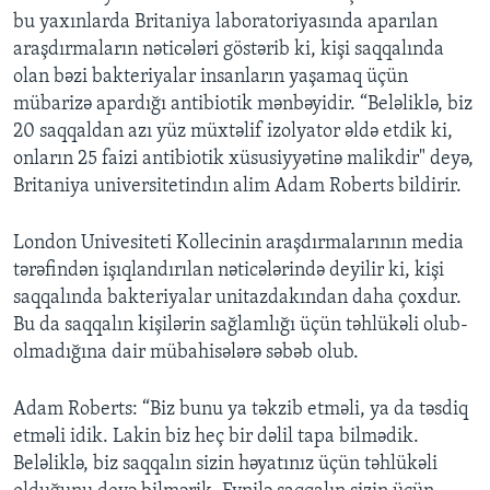
bu yaxınlarda Britaniya laboratoriyasında aparılan
araşdırmaların nəticələri göstərib ki, kişi saqqalında
olan bəzi bakteriyalar insanların yaşamaq üçün
mübarizə apardığı antibiotik mənbəyidir. “Beləliklə, biz
20 saqqaldan azı yüz müxtəlif izolyator əldə etdik ki,
onların 25 faizi antibiotik xüsusiyyətinə malikdir" deyə,
Britaniya universitetindın alim Adam Roberts bildirir.
London Univesiteti Kollecinin araşdırmalarının media
tərəfindən işıqlandırılan nəticələrində deyilir ki, kişi
saqqalında bakteriyalar unitazdakından daha çoxdur.
Bu da saqqalın kişilərin sağlamlığı üçün təhlükəli olub-
olmadığına dair mübahisələrə səbəb olub.
Adam Roberts: “Biz bunu ya təkzib etməli, ya da təsdiq
etməli idik. Lakin biz heç bir dəlil tapa bilmədik.
Beləliklə, biz saqqalın sizin həyatınız üçün təhlükəli