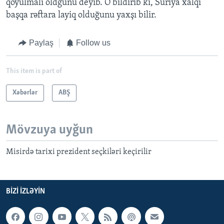
qoyulmalı oldğunu deyib. O bildirib ki, Suriya xalqı
başqa rəftara layiq olduğunu yaxşı bilir.
Paylaş
Follow us
This item is part of
Xəbərlər
ABŞ
Mövzuya uyğun
Misirdə tarixi prezident seçkiləri keçirilir
BIZI IZLƏYIN