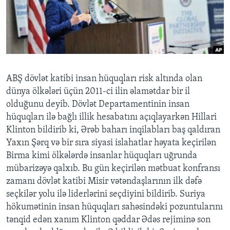
BIZI IZLƏYIN
Dillər
ABŞ dövlət katibi insan hüquqları risk altında olan
dünya ölkələri üçün 2011-ci ilin əlamətdar bir il
olduğunu deyib. Dövlət Departamentinin insan
hüquqları ilə bağlı illik hesabatını açıqlayarkən Hillari
Klinton bildirib ki, Ərəb baharı inqilabları baş qaldıran
Yaxın Şərq və bir sıra siyasi islahatlar həyata keçirilən
Birma kimi ölkələrdə insanlar hüquqları uğrunda
mübarizəyə qalxıb. Bu gün keçirilən mətbuat konfransı
zamanı dövlət katibi Misir vətəndaşlarının ilk dəfə
seçkilər yolu ilə liderlərini seçdiyini bildirib. Suriya
hökumətinin insan hüquqları sahəsindəki pozuntularını
tənqid edən xanım Klinton qəddar Ədəs rejiminə son