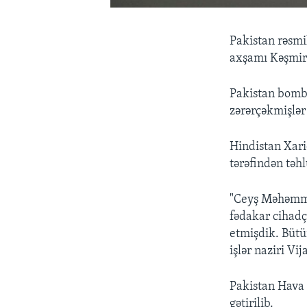
Pakistan rəsmi
axşamı Kəşmird
Pakistan bomba
zərərçəkmişlər
Hindistan Xaric
tərəfindən təhl
"Ceyş Məhəmməd
fədakar cihadç
etmişdik. Bütü
işlər naziri Vi
Pakistan Hava 
gətirilib.