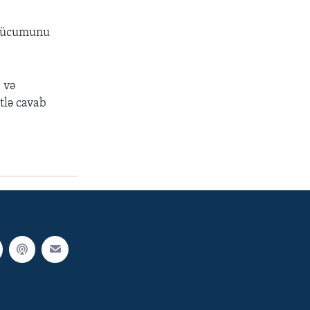
l hücumunu
 və
tlə cavab