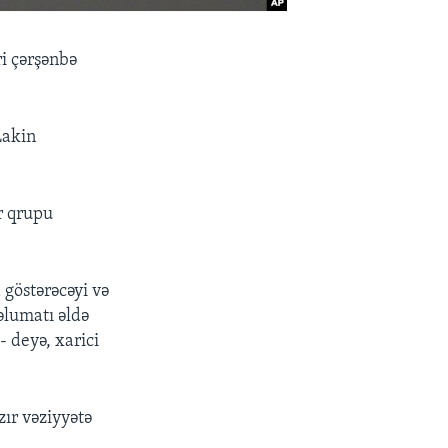
ri çərşənbə
Lakin
or qrupu
göstərəcəyi və
əlumatı əldə
 deyə, xarici
ır vəziyyətə