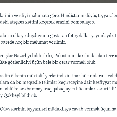
lərinin verdiyi məlumata görə, Hindistanın döyüş təyyarələ
əki atəşkəs xəttini keçərək ərazini bombalayıb.
ların ölkəyə düşdüyünü göstərən fotoşəkillər yayımlayıb. 
 barədə heç bir məlumat verilmir.
i Işlər Nazirliyi bildirib ki, Pakistanın daxilində olan terr
ükə gözlənildiyi üçün belə bir qərar verməli olub.
in ölkənin müxtəlif yerlərində intihar hücumlarına cəhd 
ılara da bu məqsədlə təlimlər keçirəcəyinə dair kəşfiyyat m
n təhlükələrə baxmayaraq qabaqlayıcı hücumlar zəruri idi" -
jay Qokheyl bildirib.
Qüvvələrinin təyyarıləri müdaxiləyə cavab vermək üçün haz