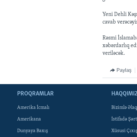
Yeni Dehli Kəş
cavab verəcəyin
Rəsmi İslamaba
xəbərdarlıq ed
veriləcək.
Paylaş
PROQRAMLAR
HAQQIMI
Amerika İcmalı
Bizimlə Əla
LEARNING ENGLISH
Amerikana
İstifadə Şərt
BIZI IZLƏYIN
Dunyaya Baxış
Xüsusi Çıxı