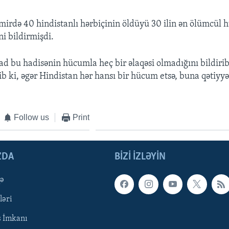
mirdə 40 hindistanlı hərbiçinin öldüyü 30 ilin ən ölümcü
i bildirmişdi.
d bu hadisənin hücumla heç bir əlaqəsi olmadığını bildirib
ib ki, əgər Hindistan hər hansı bir hücum etsə, buna qətiyyə
Follow us
Print
ZDA
BIZI IZLƏYIN
qə
ləri
ş İmkanı