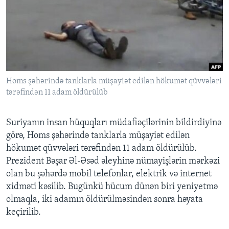
BIZI IZLƏYIN
Dillər
Homs şəhərində tanklarla müşayiət edilən hökumət qüvvələri
tərəfindən 11 adam öldürülüb
Suriyanın insan hüquqları müdafiəçilərinin bildirdiyinə
görə, Homs şəhərində tanklarla müşayiət edilən
hökumət qüvvələri tərəfindən 11 adam öldürülüb.
Prezident Bəşar Əl-Əsəd əleyhinə nümayişlərin mərkəzi
olan bu şəhərdə mobil telefonlar, elektrik və internet
xidməti kəsilib. Bugünkü hücum dünən biri yeniyetmə
olmaqla, iki adamın öldürülməsindən sonra həyata
keçirilib.