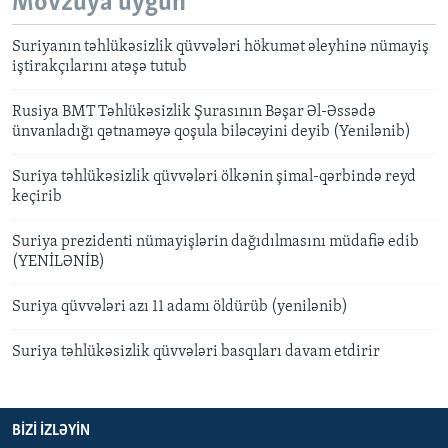
Mövzuya uyğun
Suriyanın təhlükəsizlik qüvvələri hökumət əleyhinə nümayiş
iştirakçılarını atəşə tutub
Rusiya BMT Təhlükəsizlik Şurasının Bəşar Əl-Əssədə
ünvanladığı qətnaməyə qoşula biləcəyini deyib (Yenilənib)
Suriya təhlükəsizlik qüvvələri ölkənin şimal-qərbində reyd
keçirib
Suriya prezidenti nümayişlərin dağıdılmasını müdafiə edib
(YENİLƏNİB)
Suriya qüvvələri azı 11 adamı öldürüb (yenilənib)
Suriya təhlükəsizlik qüvvələri basqıları davam etdirir
BIZI IZLƏYIN