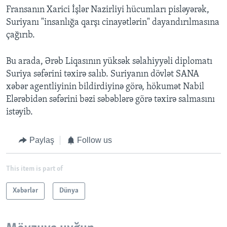
Fransanın Xarici İşlər Nazirliyi hücumları pisləyərək,
Suriyanı "insanlığa qarşı cinayətlərin" dayandırılmasına
çağırıb.
Bu arada, Ərəb Liqasının yüksək səlahiyyəli diplomatı
Suriya səfərini təxirə salıb. Suriyanın dövlət SANA
xəbər agentliyinin bildirdiyinə görə, hökumət Nabil
Elərəbidən səfərini bəzi səbəblərə görə təxirə salmasını
istəyib.
Paylaş
Follow us
This item is part of
Xəbərlər
Dünya