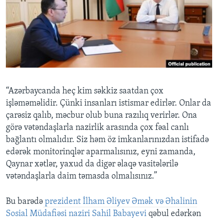
BIZI IZLƏYIN
Dillər
“Azərbaycanda heç kim səkkiz saatdan çox
işləməməlidir. Çünki insanları istismar edirlər. Onlar da
çarəsiz qalıb, məcbur olub buna razılıq verirlər. Ona
görə vətəndaşlarla nazirlik arasında çox fəal canlı
bağlantı olmalıdır. Siz həm öz imkanlarınızdan istifadə
edərək monitorinqlər aparmalısınız, eyni zamanda,
Qaynar xətlər, yaxud da digər əlaqə vasitələrilə
vətəndaşlarla daim təmasda olmalısınız.”
Bu barədə
prezident İlham Əliyev Əmək və Əhalinin
Sosial Müdafiəsi naziri Sahil Babayevi
qəbul edərkən