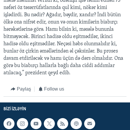
mənə məlumat verildi ki, ödənişli işlə təmin edilən 73
nəfəri öz təsərrüfatlarında qul kimi, nökər kimi
işlədirdi. Bu nədir? Ağadır, bəydir, xandır? İndi bütün
ölkə ona nifrət edir, onun və onun kimilərin biabırçı
hərəkətlərinə görə. Hamı bilsin ki, məsələ bununla
bitməyəcək. Birinci hadisə oldu eşitmədilər, ikinci
hadisə oldu eşitmədilər. Neçəsi həbs olunmalıdır ki,
bunlar öz çirkin əməllərindən əl çəksinlər. Bu proses
davam etdiriləcək və hamı üçün də dərs olmalıdır. Ona
görə bu biabırçı hallarla bağlı daha ciddi addımlar
atılacaq,” prezident qeyd edib.
Paylaş
Follow us
BIZI IZLƏYIN