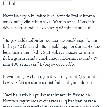
bildirib.
Nazir isə deyib ki, təkcə bir il ərzində özəl sektorda
əmək müqavilələrinin sayı 100 min artıb. Həmçinin
dövlət sektorunda əlavə olaraq 53 min artım olub.
“Bu çox ciddi tədbirlər nəticəsində əməkhaqqı fondu
birbaşa 42 faiz artdı. Bu, əməkhaqqı fondunda 42 faiz
leqallaşma deməkdir. Statistikaya əsasən yanvarın 1-i
ilə bu gün arasında əmək müqavilələrinin sayında 19
min 400 artım var,” Babayev qeyd edib.
Prezident işsiz əhali üçün dövlətin yaratdığı şəraitdən
bəzi vəzifəli şəxslərin sui-istifadə etdiyini bildirib.
“Bəzi hallarda bu pullar mənimsənilir. Yaxud da
Neftçala rayonundakı cinayətkarlıq hadisəsi barədə