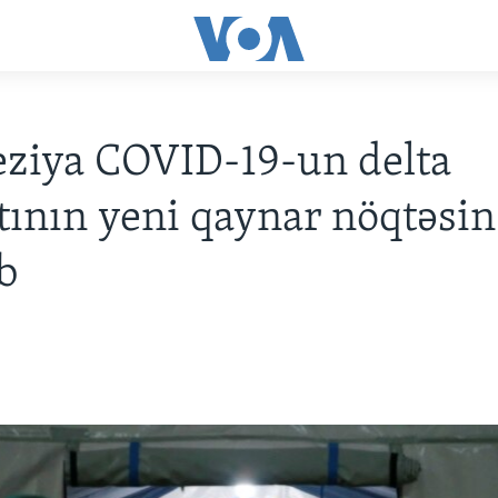
ziya COVID-19-un delta
tının yeni qaynar nöqtəsin
b