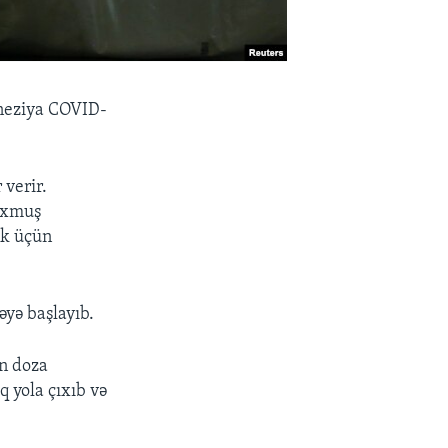
oneziya COVID-
 verir.
luxmuş
ək üçün
əyə başlayıb.
on doza
 yola çıxıb və