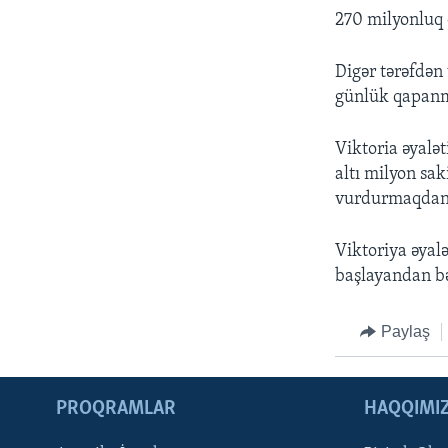
270 milyonluq 
Digər tərəfdən 
günlük qapanm
Viktoria əyalə
altı milyon sak
vurdurmaqdan ö
Viktoriya əyal
başlayandan bər
Paylaş
PROQRAMLAR
HAQQIMI