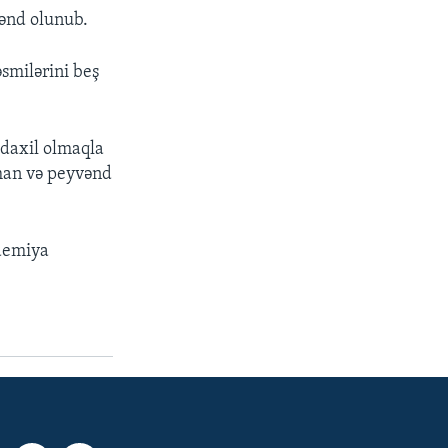
vənd olunub.
əsmilərini beş
 daxil olmaqla
idman və peyvənd
ndemiya