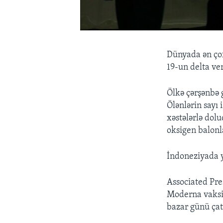
Dünyada ən çox
19-un delta ve
Ölkə çərşənbə 
Ölənlərin sayı
xəstələrlə dol
oksigen balonl
İndoneziyada y
Associated Pre
Moderna vaksin
bazar günü çat