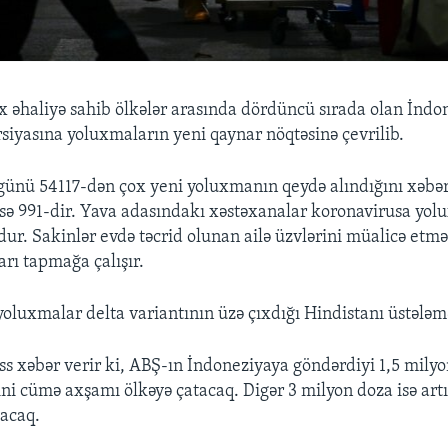
 əhaliyə sahib ölkələr arasında dördüncü sırada olan İnd
rsiyasına yoluxmaların yeni qaynar nöqtəsinə çevrilib.
günü 54117-dən çox yeni yoluxmanın qeydə alındığını xəbər
 isə 991-dir. Yava adasındakı xəstəxanalar koronavirusa yo
udur. Sakinlər evdə təcrid olunan ailə üzvlərini müalicə etm
arı tapmağa çalışır.
oluxmalar delta variantının üzə çıxdığı Hindistanı üstələm
ss xəbər verir ki, ABŞ-ın İndoneziyaya göndərdiyi 1,5 mily
i cümə axşamı ölkəyə çatacaq. Digər 3 milyon doza isə artıq
acaq.