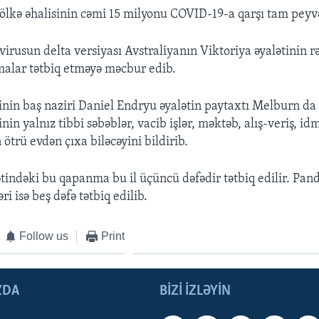
ölkə əhalisinin cəmi 15 milyonu COVID-19-a qarşı tam pey
virusun delta versiyası Avstraliyanın Viktoriya əyalətinin r
alar tətbiq etməyə məcbur edib.
tinin baş naziri Daniel Endryu əyalətin paytaxtı Melburn da
inin yalnız tibbi səbəblər, vacib işlər, məktəb, alış-veriş, 
trü evdən çıxa biləcəyini bildirib.
ətindəki bu qapanma bu il üçüncü dəfədir tətbiq edilir. Pa
i isə beş dəfə tətbiq edilib.
Follow us
Print
ZDA
BIZI IZLƏYIN