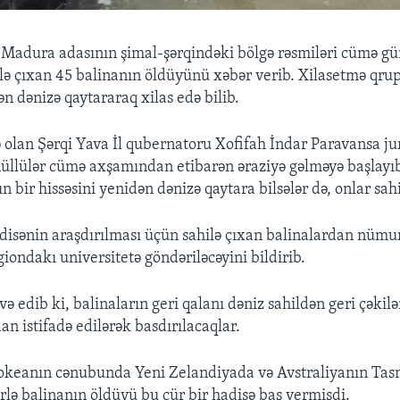
Madura adasının şimal-şərqindəki bölgə rəsmiləri cümə gü
ilə çıxan 45 balinanın öldüyünü xəbər verib. Xilasetmə qrup
n dənizə qaytararaq xilas edə bilib.
 olan Şərqi Yava İl qubernatoru Xofifah İndar Paravansa jur
önüllülər cümə axşamından etibarən əraziyə gəlməyə başlayıb.
ın bir hissəsini yenidən dənizə qaytara bilsələr də, onlar sah
isənin araşdırılması üçün sahilə çıxan balinalardan nümu
iondakı universitetə göndəriləcəyini bildirib.
ə edib ki, balinaların geri qalanı dəniz sahildən geri çəkil
n istifadə edilərək basdırılacaqlar.
 okeanın cənubunda Yeni Zelandiyada və Avstraliyanın Ta
rlə balinanın öldüyü bu cür bir hadisə baş vermişdi.