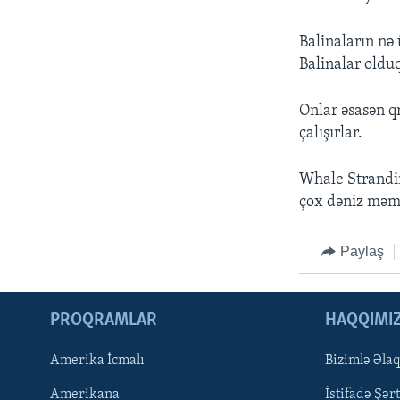
Balinaların nə
Balinalar olduq
Onlar əsasən q
çalışırlar.
Whale Strandin
çox dəniz məməl
Paylaş
PROQRAMLAR
HAQQIMI
Amerika İcmalı
Bizimlə Əla
LEARNING ENGLISH
Amerikana
İstifadə Şərt