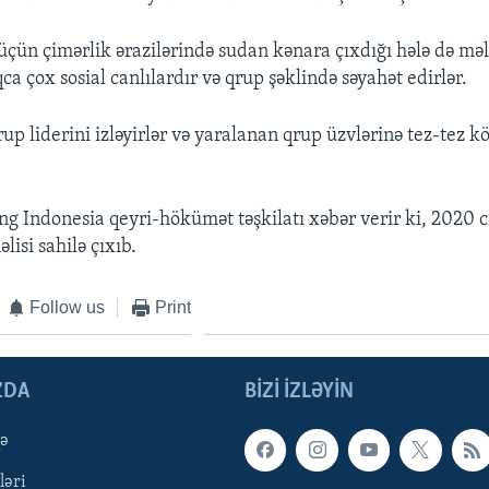
 üçün çimərlik ərazilərində sudan kənara çıxdığı hələ də mə
ca çox sosial canlılardır və qrup şəklində səyahət edirlər.
rup liderini izləyirlər və yaralanan qrup üzvlərinə tez-tez
g Indonesia qeyri-hökümət təşkilatı xəbər verir ki, 2020 c
isi sahilə çıxıb.
Follow us
Print
ZDA
BIZI IZLƏYIN
qə
ləri