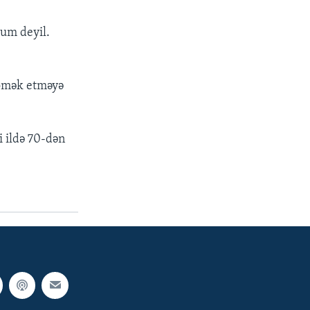
lum deyil.
 kömək etməyə
i ildə 70-dən