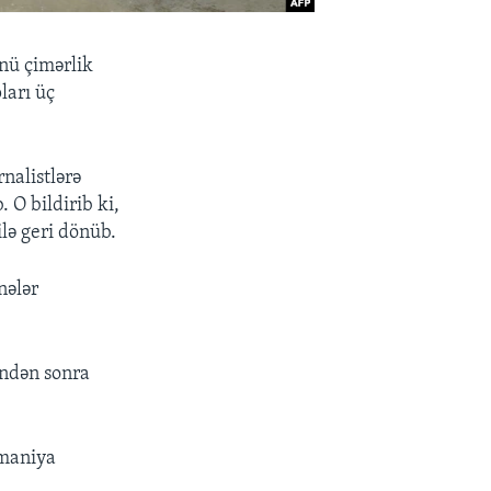
nü çimərlik
ları üç
nalistlərə
 O bildirib ki,
ilə geri dönüb.
nələr
əndən sonra
smaniya