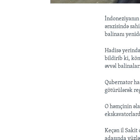
İndoneziyanın 
ərazisində sah
balinanı yenidə
Hadisə yerində
bildirib ki, k
əvvəl balinalar
Qubernator had
götürülərək reg
O həmçinin əlav
ekskavatorlarda
Keçən il Sakit
adasında yüzlə