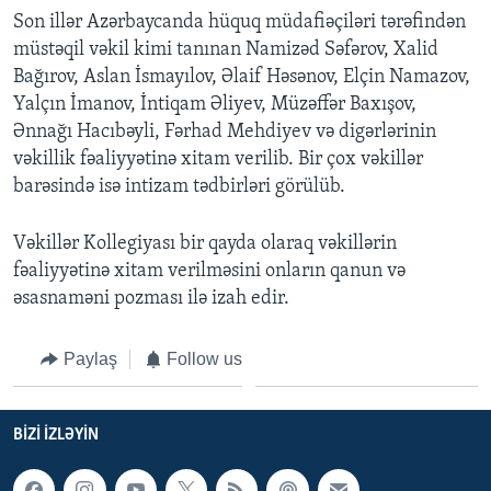
Son illər Azərbaycanda hüquq müdafiəçiləri tərəfindən
müstəqil vəkil kimi tanınan Namizəd Səfərov, Xalid
Bağırov, Aslan İsmayılov, Əlaif Həsənov, Elçin Namazov,
Yalçın İmanov, İntiqam Əliyev, Müzəffər Baxışov,
Ənnağı Hacıbəyli, Fərhad Mehdiyev və digərlərinin
vəkillik fəaliyyətinə xitam verilib. Bir çox vəkillər
barəsində isə intizam tədbirləri görülüb.
Vəkillər Kollegiyası bir qayda olaraq vəkillərin
fəaliyyətinə xitam verilməsini onların qanun və
əsasnaməni pozması ilə izah edir.
Paylaş
Follow us
BIZI IZLƏYIN