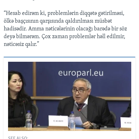
“Hesab edirəm ki, problemlərin diqqətə gətirilməsi,
ölkə başçısının qarşısında qaldırılması müsbət
hadisədir. Amma nəticələrinin olacağı barədə bir söz
deyə bilmərəm. Çox zaman problemlər həll edilmir,
nəticəsiz qalır.”
SEE ALSO: