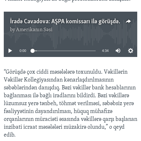
İradə Cavadova: AŞPA komissarı ilə görüşdə vəkilliklə bağlı problemlər müzakirə edildi
by
Amerikanın Səsi
No media source currently available
0:00
4:34
“Görüşdə çox ciddi məsələlərə toxunuldu. Vəkillərin
Vəkillər Kollegiyasından kənarlaşdırılmasının
səbəblərindən danışdıq. Bəzi vəkillər bank hesablarının
bağlanması ilə bağlı iradlarını bildirdi. Bəzi vəkillərə
lüzumsuz yerə tənbeh, töhmət verilməsi, səbəbsiz yerə
fəaliyyətinin dayandırılması, hüquq mühafizə
orqanlarının müraciəti əsasında vəkillərə qarşı başlanan
inzibati icraat məsələləri müzakirə olundu,” o qeyd
edib.