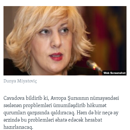
Dunya Miyatoviç
Cavadova bildirib ki, Avropa Şurasının nümayəndəsi
səslənən propblemləri ümumiləşdirib hökumət
qurumları qarşısında qaldıracaq. Həm də bir neçə ay
ərzində bu problemləri əhatə edəcək hesabat
hazırlanacaq.