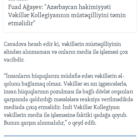
Fuad Ağayev: "Azərbaycan hakimiyyəti
Vəkillər Kollegiyasının müstəqilliyini təmin
etməlidir"
Cavadova hesab edir ki, vəkillərin müstəqilliyinin
əlindən alınmaması və onların media ilə işləməsi çox
vacibdir.
“İnsanların hüquqlarını müdafiə edən vəkillərin əl-
qolunu bağlamaq olmaz. Vəkillər ən azı işgəncələrlə,
insan hüquqlarının pozulması ilə bağlı dövlət orqanları
qarşısında qaldırdığı məsələlərə reaksiya verilmədikdə
mediada çıxış etməlidir. İndi Vəkillər Kollegiyası
vəkillərin media ilə işləməsinə faktiki qadağa qoyub.
Bunun qarşısı alınmalıdır,” o qeyd edib.