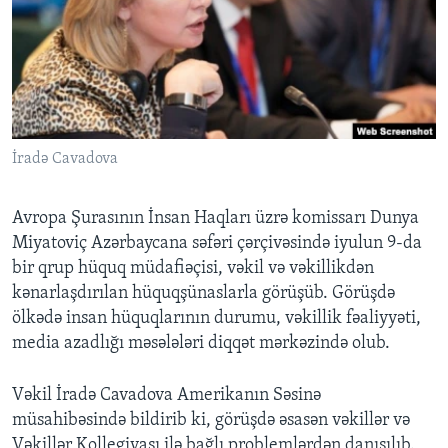
BIZI IZLƏYIN
Dillər
İradə Cavadova
Avropa Şurasının İnsan Haqları üzrə komissarı Dunya
Miyatoviç Azərbaycana səfəri çərçivəsində iyulun 9-da
bir qrup hüquq müdafiəçisi, vəkil və vəkillikdən
kənarlaşdırılan hüquqşünaslarla görüşüb. Görüşdə
ölkədə insan hüquqlarının durumu, vəkillik fəaliyyəti,
media azadlığı məsələləri diqqət mərkəzində olub.
Vəkil İradə Cavadova Amerikanın Səsinə
müsahibəsində bildirib ki, görüşdə əsasən vəkillər və
Vəkillər Kollegiyası ilə bağlı problemlərdən danışılıb.