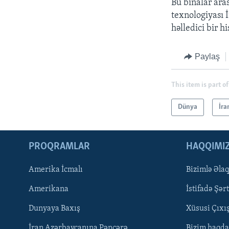
Bu binalar ara
texnologiyası 
həlledici bir hi
Paylaş
This item is part of
Dünya
İra
PROQRAMLAR
HAQQIMI
Amerika İcmalı
Bizimlə Əla
LEARNING ENGLISH
Amerikana
İstifadə Şərt
BIZI IZLƏYIN
Dunyaya Baxış
Xüsusi Çıxı
İran Azərbaycanına Pəncərə
Bizim haqda