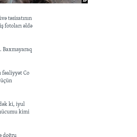
və təsisatının
ş fotoları əldə
ib. Baxmayaraq
 fəaliyyət Co
 üçün
ək ki, iyul
 hücumu kimi
nə doğru