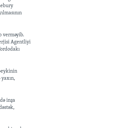
dlebury
yılmasının
ab verməyib.
jisi Agentliyi
Fordodakı
peykinin
ə yaxın,
də inşa
dəstək,