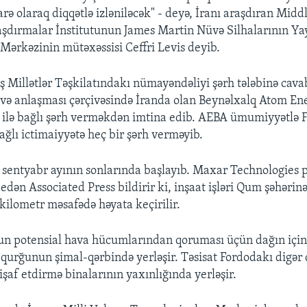
arə olaraq diqqətlə izləniləcək" - deyə, İranı araşdıran Mid
şdırmalar İnstitutunun James Martin Nüvə Silhalarının Ya
 Mərkəzinin mütəxəssisi Ceffri Levis deyib.
iş Millətlər Təşkilatındakı nümayəndəliyi şərh tələbinə cav
üvə anlaşması çərçivəsində İranda olan Beynəlxalq Atom Ener
 ilə bağlı şərh verməkdən imtina edib. AEBA ümumiyyətlə 
bağlı ictimaiyyətə heç bir şərh verməyib.
 sentyabr ayının sonlarında başlayıb. Maxar Technologies 
ə edən Associated Press bildirir ki, inşaat işləri Qum şəhərin
ilometr məsafədə həyata keçirilir.
un potensial hava hücumlarından qoruması üçün dağın için
ı qurğunun şimal-qərbində yerləşir. Təsisat Fordodakı digər 
işaf etdirmə binalarının yaxınlığında yerləşir.