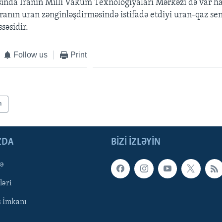
sında İranın Milli Vakum Texnologiyaları Mərkəzi də var h
İranın uran zənginləşdirməsində istifadə etdiyi uran-qaz sen
ssəsidir.
Follow us
Print
n
ZDA
BIZI IZLƏYIN
qə
ləri
ş İmkanı