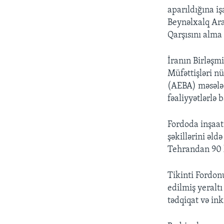
aparıldığına iş
Beynəlxalq Ara
Qarşısını alma
İranın Birləşm
Müfəttişləri n
(AEBA) məsələ
fəaliyyətlərlə 
Fordoda inşaat
şəkillərini əld
Tehrandan 90 k
Tikinti Fordon
edilmiş yeralt
tədqiqat və ink