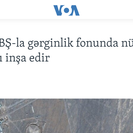
BŞ-la gərginlik fonunda n
ı inşa edir