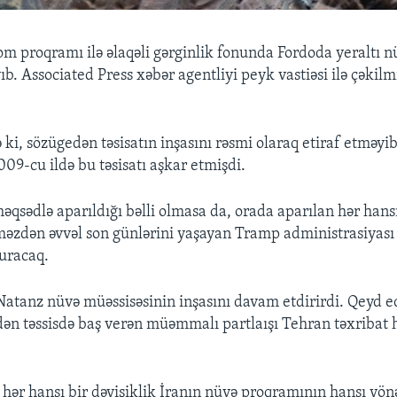
om proqramı ilə əlaqəli gərginlik fonunda Fordoda yeraltı nü
ıb. Associated Press xəbər agentliyi peyk vastiəsi ilə çəkilmi
ə ki, sözügedən təsisatın inşasını rəsmi olaraq etiraf etməy
009-cu ildə bu təsisatı aşkar etmişdi.
əqsədlə aparıldığı bəlli olmasa da, orada aparılan hər hansı
əzdən əvvəl son günlərini yaşayan Tramp administrasiyası
uracaq.
Natanz nüvə müəssisəsinin inşasını davam etdirirdi. Qeyd ed
ən təssisdə baş verən müəmmalı partlaışı Tehran təxribat
ı hər hansı bir dəyişiklik İranın nüvə proqramının hansı yö