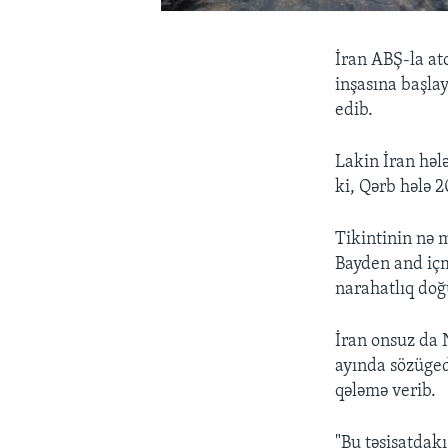
İran ABŞ-la at
inşasına başlay
edib.
Lakin İran həl
ki, Qərb hələ 2
Tikintinin nə m
Bayden and içm
narahatlıq doğ
İran onsuz da 
ayında sözüged
qələmə verib.
"Bu təsisatdak