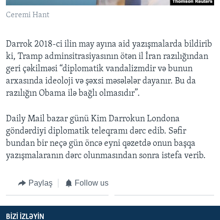
Ceremi Hant
Darrok 2018-ci ilin may ayına aid yazışmalarda bildirib
ki, Tramp adminsitrasiyasının ötən il İran razılığından
geri çəkilməsi “diplomatik vandalizmdir və bunun
arxasında ideoloji və şəxsi məsələlər dayanır. Bu da
razılığın Obama ilə bağlı olmasıdır”.
Daily Mail bazar günü Kim Darrokun Londona
göndərdiyi diplomatik teleqramı dərc edib. Səfir
bundan bir neçə gün öncə eyni qəzetdə onun başqa
yazışmalaranın dərc olunmasından sonra istefa verib.
Paylaş
Follow us
BIZI IZLƏYIN