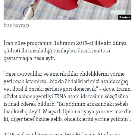
BIZI IZLƏYIN
İran bayrağı
İran nüvə proqramını Tehranın 2015-ci ildə altı dünya
Dillər
qüdrəti ilə imzaladığı razılıqdan öncəki statusa
qaytarmaqla hədələyir.
"Əgər avropalılar və amerikalılar öhdəliklərini yerinə
yetirmək istəmirsə…biz də öhdəliklərimizi azaldacağıq
və…dörd il öncəki şərtlərə geri dönəcəyik" – deyə, İranın
dövlət xəbər agentliyi IRNA atom idarəsinin sözçüsünə
istinad edərək bildirib. "Bu addımın arxasındakı səbəb
inadkarlıq deyil. Məqsəd diplomatiyaya şans verməkdir
ki, digər tərəf özünə gəlib, öhdəliklərini yerinə yetirsin".