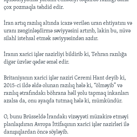
çox pozmaqla təhdid edir.
İran artıq razılıq altında icazə verilən uran ehtiyatını və
uranı zənginləşdirmə səviyyəsini artırıb, lakin bu, nüvə
silahl istehsal etmək səviyyəsindən azdır.
İranın xarici işlər nazirliyi bildirib ki, Tehran razılığa
digər üzvlər qədər əməl edir.
Britaniyanın xarici işlər naziri Ceremi Hant deyib ki,
2015-ci ildə əldə olunan razılıq hələ ki, “ölməyib” və
razılıq ətrafındakı böhrana həll yolu tapmaq inkanları
azalsa da, onu ayaqda tutmaq hələ ki, mümkündür.
O, bunu Brüsseldə İrandakı vizəyyəti müzakirə etməyi
planlaşdıran Avropa İttifaqının xarici işlər nazirləri ilə
danışıqlardan öncə söyləyib.