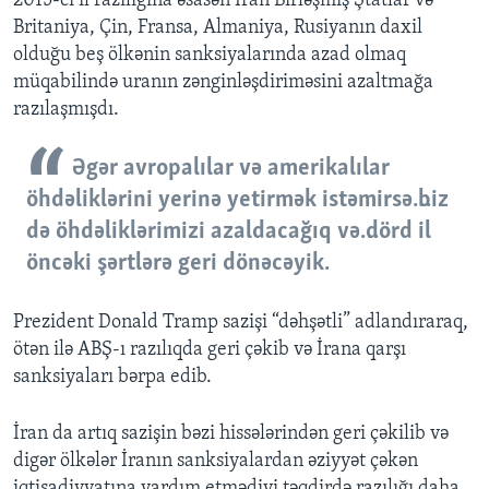
2015-ci il razılığına əsasən İran Birləşmiş Ştatlar və
Britaniya, Çin, Fransa, Almaniya, Rusiyanın daxil
olduğu beş ölkənin sanksiyalarında azad olmaq
müqabilində uranın zənginləşdiriməsini azaltmağa
razılaşmışdı.
Əgər avropalılar və amerikalılar
öhdəliklərini yerinə yetirmək istəmirsə…biz
də öhdəliklərimizi azaldacağıq və…dörd il
öncəki şərtlərə geri dönəcəyik.
Prezident Donald Tramp sazişi “dəhşətli” adlandıraraq,
ötən ilə ABŞ-ı razılıqda geri çəkib və İrana qarşı
sanksiyaları bərpa edib.
İran da artıq sazişin bəzi hissələrindən geri çəkilib və
digər ölkələr İranın sanksiyalardan əziyyət çəkən
iqtisadiyyatına yardım etmədiyi təqdirdə razılığı daha