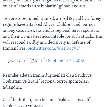
ataraq, hücuma görə “regional terror sponsorlarını” və
onların “amerikalı sahiblərini” günahlandırıb.
Terrorists recruited, trained, armed & paid by a foreign
regime have attacked Ahvaz. Children and journos
among casualties. Iran holds regional terror sponsors
and their US masters accountable for such attacks. Iran
will respond swiftly and decisively in defense of
Iranian lives.
pic.twitter.com/WG1J1wgVD9
— Javad Zarif (@JZarif)
September 22, 2018
Rəsmilər adətən İranın düşmənləri olan Səudiyyə
Ərəbistanı və İsraili “regional terror sponsorları”
adlandırır.
Zərif bildirib ki, İran hücuma “cəld və qətiyyətli”
şəkildə cavab verəcək.