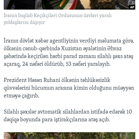
İranın İnqilab Keçikçiləri Ordusunun üzvləri yaralı
BIZI IZLƏYIN
yoldaşlarını daşıyır
İranın dövlət xəbər agentliyinin verdiyi məlumata görə,
Dillər
ölkənin cənub-qərbində Xuzistan əyalətinin Əhvaz
şəhərində keçirilən hərbi parad zamanı silahlı şəxs atəş
açaraq, 24 nəfəri öldürüb, 53 nəfəri yaralayıb.
Prezident Həsən Ruhani ölkənin təhlükəsizlik
qüvvələrini hücumun arasına kimin olduğunu müəyyən
etməyə çağırıb.
Silahlı şəxslər avtomatik silahlardan istifadə edərək 10
dəqiqə boyunda para iştirakçılarına atəş açıb.