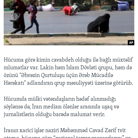
Hücuma görə kimin cavabdeh olduğu ilə bağlı müxtəlif
mlumatlar var. Lakin həm İslam Dövləti qrupu, həm də
özünü "Əhvəzin Qurtuluşu üçün Ərəb Mücadilə
Hərəkatı" adlandıran qrup məsuliyyəti üzərinə götürüb.
Hücumda mülki vətəndaşların hədəf alınmadığı
söylənsə də, İran mediası ölənlər arasında uşaq və
jurnalistlərin olduğu barədə malumat verir.
İranın xarici işlər naziri Məhəmməd Cavad Zərif tvit