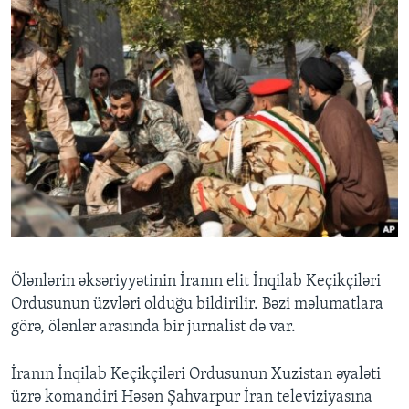
Ölənlərin əksəriyyətinin İranın elit İnqilab Keçikçiləri
Ordusunun üzvləri olduğu bildirilir. Bəzi məlumatlara
görə, ölənlər arasında bir jurnalist də var.
İranın İnqilab Keçikçiləri Ordusunun Xuzistan əyaləti
üzrə komandiri Həsən Şahvarpur İran televiziyasına