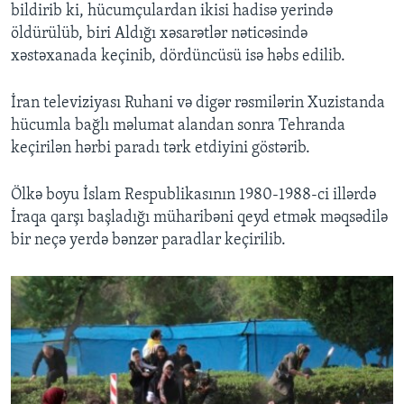
bildirib ki, hücumçulardan ikisi hadisə yerində
öldürülüb, biri Aldığı xəsarətlər nəticəsində
xəstəxanada keçinib, dördüncüsü isə həbs edilib.
İran televiziyası Ruhani və digər rəsmilərin Xuzistanda
hücumla bağlı məlumat alandan sonra Tehranda
keçirilən hərbi paradı tərk etdiyini göstərib.
Ölkə boyu İslam Respublikasının 1980-1988-ci illərdə
İraqa qarşı başladığı müharibəni qeyd etmək məqsədilə
bir neçə yerdə bənzər paradlar keçirilib.