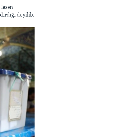
 Həsən
ırdığı deyilib.