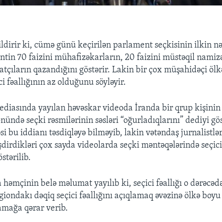
ldirir ki, cümə günü keçirilən parlament seçkisinin ilkin nə
ntin 70 faizini mühafizəkarların, 20 faizini müstəqil namiz
ahatçıların qazandığını göstərir. Lakin bir çox müşahidəçi öl
ci fəallığının az olduğunu söyləyir.
ediasında yayılan həvəskar videoda İranda bir qrup kişinin
ündə seçki rəsmilərinin səsləri “oğurladıqlarını” dediyi gös
 bu iddianı təsdiqləyə bilməyib, lakin vətəndaş jurnalistlər
dirdikləri çox sayda videolarda seçki məntəqələrində seçici 
stərilib.
həmçinin belə məlumat yayılıb ki, seçici fəallığı o dərəcədə
egiondakı dəqiq seçici fəallığını açıqlamaq əvəzinə ölkə boy
lamağa qərar verib.