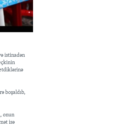
yə istinadən
eçkinin
etdiklərinə
rə boşaldıb,
i, onun
mət isə