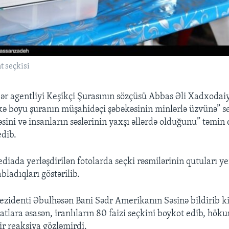
t seçkisi
bər agentliyi Keşikçi Şurasının sözçüsü Abbas Əli Xadxodai
ölkə boyu şuranın müşahidəçi şəbəkəsinin minlərlə üzvünə” s
ini və insanların səslərinin yaxşı əllərdə olduğunu” təmin 
edib.
diada yerləşdirilən fotolarda seçki rəsmilərinin qutuları ye
abladıqları göstərilib.
rezidenti Əbulhəsən Bani Sədr Amerikanın Səsinə bildirib k
tlara əsasən, iranlıların 80 faizi seçkini boykot edib, höku
ir reaksiya gözləmirdi.