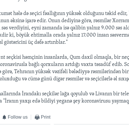
kumət hələ də seçici fəallığının yüksək olduğunu təkid edi
unun əksinə işarə edir. Onun dediyinə görə, rəsmilər Xorra
səs verdiyini, eyni zamanda isə qalibin yalnız 9.000 səs aldı
kdir ki, böyük ehtimalla orada yalnız 17.000 insan səsvermə
l göstəricini üç dəfə artırıblar."
nt seçkisi həmçinin insanlarda, Qum daxil olmaqla, bir ne
oronavirusla bağlı qorxuların artdığı vaxta təsadüf edib. S
ə görə, Tehranın yüksək vəzifəli bələdiyyə rəsmilərindən bir
luxduğu və cümə günü digər rəsmilər və seçicilərlə əl sıxışd
allarında İrandakı seçkilər lağa qoyulub və Livanın bir tele
a "İranın yaxşı edə bildiyi yeganə şey koronavirusu yaymaqd
Follow us
Print