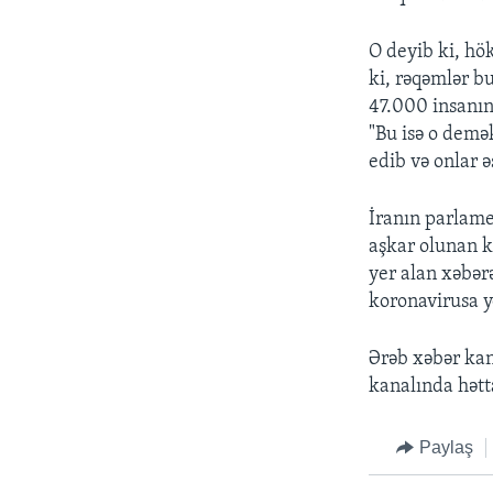
O deyib ki, hö
ki, rəqəmlər b
47.000 insanın 
"Bu isə o demə
edib və onlar əs
İranın parlame
aşkar olunan k
yer alan xəbər
koronavirusa yo
Ərəb xəbər kan
kanalında hətt
Paylaş