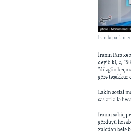
İranda parlamen
İranın Fars xə
deyib ki, o, “
“düzgün keçməs
görə təşəkkür 
Lakin sosial me
səsləri əllə hes
İranın sabiq p
gördüyü hesaba
xalqdan belə b