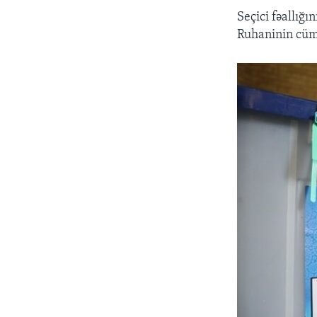
Seçici fəallığ
Ruhaninin cümə