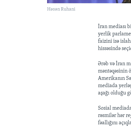
Həsən Ruhani
İran mediası bi
yerlik parlame
faizini isə isl
hissəsində seçi
Ərəb və İran m
məntəqəsinin ön
Amerikanın Səsi
mediada yerləş
aşağı olduğu gö
Sosial mediada 
rəsmilər hər r
fəallığını açıq