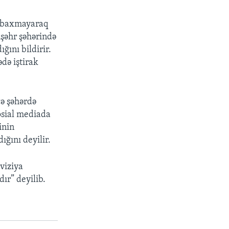
r, baxmayaraq
mşəhr şəhərində
ğını bildirir.
də iştirak
çə şəhərdə
osial mediada
inin
ığını deyilir.
viziya
ır” deyilib.