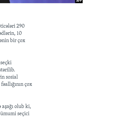
ticələri 290
ədlərin, 10
kənin bir çox
 seçki
tərilib.
in sosial
fəallığının çox
 aşağı olub ki,
u ümumi seçici