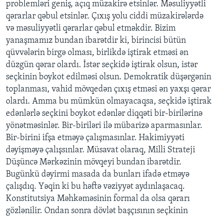
problemləri geniş, açıq müzakirə etsinlər. Məsuliyyətli
qərarlar qəbul etsinlər. Çıxış yolu ciddi müzakirələrdə
və məsuliyyətli qərarlar qəbul etməkdir. Bizim
yanaşmamız bundan ibarətdir ki, birincisi bütün
qüvvələrin birgə olması, birlikdə iştirak etməsi ən
düzgün qərar olardı. İstər seçkidə iştirak olsun, istər
seçkinin boykot edilməsi olsun. Demokratik düşərgənin
toplanması, vahid mövqedən çıxış etməsi ən yaxşı qərar
olardı. Amma bu mümkün olmayacaqsa, seçkidə iştirak
edənlərlə seçkini boykot edənlər diqqəti bir-birilərinə
yönətməsinlər. Bir-biriləri ilə mübarizə aparmasınlar.
Bir-birini ifşa etməyə çalışmasınlar. Hakimiyyəti
dəyişməyə çalışsınlar. Müsavat olaraq, Milli Strateji
Düşüncə Mərkəzinin mövqeyi bundan ibarətdir.
Bugünkü dəyirmi masada da bunları ifadə etməyə
çalışdıq. Yəqin ki bu həftə vəziyyət aydınlaşacaq.
Konstitutsiya Məhkəməsinin formal da olsa qərarı
gözlənilir. Ondan sonra dövlət başçısının seçkinin