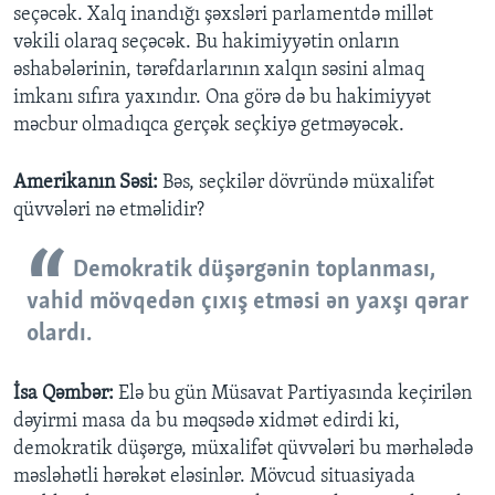
seçəcək. Xalq inandığı şəxsləri parlamentdə millət
vəkili olaraq seçəcək. Bu hakimiyyətin onların
əshabələrinin, tərəfdarlarının xalqın səsini almaq
imkanı sıfıra yaxındır. Ona görə də bu hakimiyyət
məcbur olmadıqca gerçək seçkiyə getməyəcək.
Amerikanın Səsi:
Bəs, seçkilər dövründə müxalifət
qüvvələri nə etməlidir?
Demokratik düşərgənin toplanması,
vahid mövqedən çıxış etməsi ən yaxşı qərar
olardı.
İsa Qəmbər:
Elə bu gün Müsavat Partiyasında keçirilən
dəyirmi masa da bu məqsədə xidmət edirdi ki,
demokratik düşərgə, müxalifət qüvvələri bu mərhələdə
məsləhətli hərəkət eləsinlər. Mövcud situasiyada