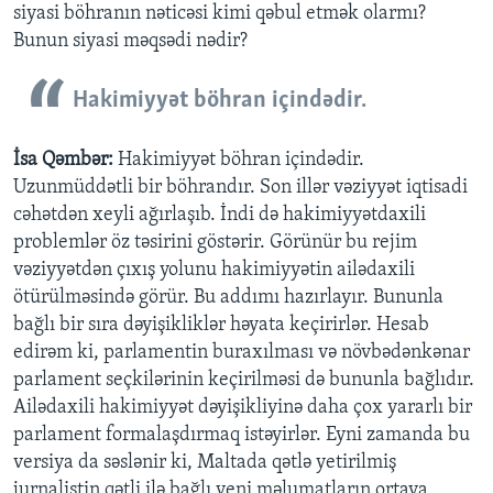
siyasi böhranın nəticəsi kimi qəbul etmək olarmı?
Bunun siyasi məqsədi nədir?
Hakimiyyət böhran içindədir.
İsa Qəmbər:
Hakimiyyət böhran içindədir.
Uzunmüddətli bir böhrandır. Son illər vəziyyət iqtisadi
cəhətdən xeyli ağırlaşıb. İndi də hakimiyyətdaxili
problemlər öz təsirini göstərir. Görünür bu rejim
vəziyyətdən çıxış yolunu hakimiyyətin ailədaxili
ötürülməsində görür. Bu addımı hazırlayır. Bununla
bağlı bir sıra dəyişikliklər həyata keçirirlər. Hesab
edirəm ki, parlamentin buraxılması və növbədənkənar
parlament seçkilərinin keçirilməsi də bununla bağlıdır.
Ailədaxili hakimiyyət dəyişikliyinə daha çox yararlı bir
parlament formalaşdırmaq istəyirlər. Eyni zamanda bu
versiya da səslənir ki, Maltada qətlə yetirilmiş
jurnalistin qətli ilə bağlı yeni məlumatların ortaya