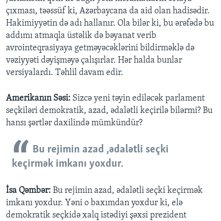
çıxması, təəssüf ki, Azərbaycana da aid olan hadisədir.
Hakimiyyətin də adı hallanır. Ola bilər ki, bu ərəfədə bu
addımı atmaqla üstəlik də bəyanat verib
avrointeqrasiyaya getməyəcəklərini bildirməklə də
vəziyyəti dəyişməyə çalışırlar. Hər halda bunlar
versiyalardı. Təhlil davam edir.
Amerikanın Səsi:
Sizcə yeni təyin ediləcək parlament
seçkiləri demokratik, azad, ədalətli keçirilə bilərmi? Bu
hansı şərtlər daxilində mümkündür?
Bu rejimin azad ,ədalətli seçki
keçirmək imkanı yoxdur.
İsa Qəmbər:
Bu rejimin azad, ədalətli seçki keçirmək
imkanı yoxdur. Yəni o baxımdan yoxdur ki, elə
demokratik seçkidə xalq istədiyi şəxsi prezident