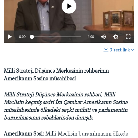
No media source currently available
BIZI IZLƏYIN
0:00
4:00
Dillər
Direct link
Milli Strateji Düşüncə Mərkəzinin rəhbərinin
Amerikanın Səsinə müsahibəsi
Milli Strateji Düşüncə Mərkəzinin rəhbəri, Milli
Məclisin keçmiş sədri İsa Qəmbər Amerikanın Səsinə
müsahibəsində ölkədəki seçki mühiti və parlamentin
buraxılmasının səbəblərindən danışıb.
Amerikanın Səsi:
Milli Məclisin buraxılmasını ölkədə