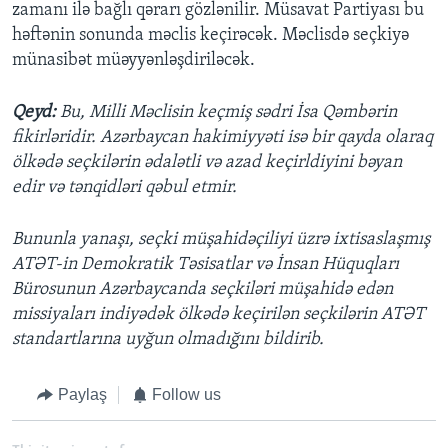
zamanı ilə bağlı qərarı gözlənilir. Müsavat Partiyası bu
həftənin sonunda məclis keçirəcək. Məclisdə seçkiyə
münasibət müəyyənləşdiriləcək.
Qeyd:
Bu, Milli Məclisin keçmiş sədri İsa Qəmbərin
fikirləridir. Azərbaycan hakimiyyəti isə bir qayda olaraq
ölkədə seçkilərin ədalətli və azad keçirldiyini bəyan
edir və tənqidləri qəbul etmir.
Bununla yanaşı, seçki müşahidəçiliyi üzrə ixtisaslaşmış
ATƏT-in Demokratik Təsisatlar və İnsan Hüquqları
Bürosunun Azərbaycanda seçkiləri müşahidə edən
missiyaları indiyədək ölkədə keçirilən seçkilərin ATƏT
standartlarına uyğun olmadığını bildirib.
Paylaş
Follow us