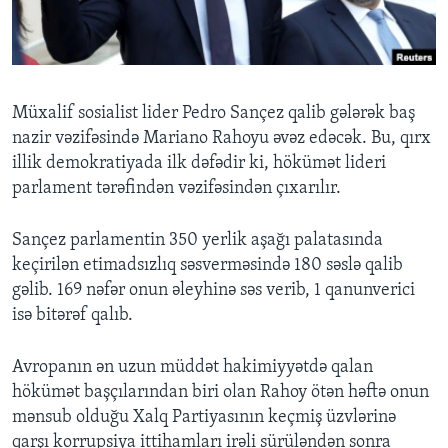
BIZI IZLƏYIN
Müxalif sosialist lider Pedro Sançez qalib gələrək baş
nazir vəzifəsində Mariano Rahoyu əvəz edəcək. Bu, qırx
Dillər
illik demokratiyada ilk dəfədir ki, hökümət lideri
parlament tərəfindən vəzifəsindən çıxarılır.
Sançez parlamentin 350 yerlik aşağı palatasında
keçirilən etimadsızlıq səsverməsində 180 səslə qalib
gəlib. 169 nəfər onun əleyhinə səs verib, 1 qanunverici
isə bitərəf qalıb.
Avropanın ən uzun müddət hakimiyyətdə qalan
hökümət başçılarından biri olan Rahoy ötən həftə onun
mənsub olduğu Xalq Partiyasının keçmiş üzvlərinə
qarşı korrupsiya ittihamları irəli sürüləndən sonra