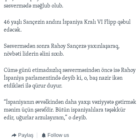
səsvermədə məğlub olub.
46 yaşlı Sançezin andını İspaniya Kralı VI Flipp qəbul
edəcək.
Səsvermədən sonra Rahoy Sançezə yaxınlaşaraq,
növbəti liderin əlini sıxıb.
Cümə günü etimadsızlıq səsverməsindən öncə isə Rahoy
İspaniya parlamentində deyib ki, o, baş nazir ikən
etdikləri ilə qürur duyur.
“İspaniyanın əvvəlkindən daha yaxşı vəziyyətə gətirmək
mənim üçün şərəfdir. Bütün ispaniyalılara təşəkkür
edir, uğurlar arzulayıram,” o deyib.
Paylaş
Follow us