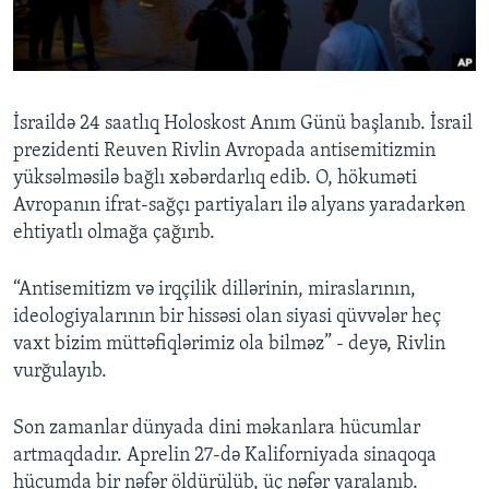
BIZI IZLƏYIN
İsraildə 24 saatlıq Holoskost Anım Günü başlanıb. İsrail
prezidenti Reuven Rivlin Avropada antisemitizmin
Dillər
yüksəlməsilə bağlı xəbərdarlıq edib. O, hökuməti
Avropanın ifrat-sağçı partiyaları ilə alyans yaradarkən
ehtiyatlı olmağa çağırıb.
“Antisemitizm və irqçilik dillərinin, miraslarının,
ideologiyalarının bir hissəsi olan siyasi qüvvələr heç
vaxt bizim müttəfiqlərimiz ola bilməz” - deyə, Rivlin
vurğulayıb.
Son zamanlar dünyada dini məkanlara hücumlar
artmaqdadır. Aprelin 27-də Kaliforniyada sinaqoqa
hücumda bir nəfər öldürülüb, üç nəfər yaralanıb.