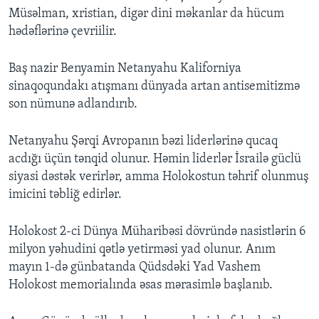
Müsəlman, xristian, digər dini məkanlar da hücum
hədəflərinə çevriilir.
Baş nazir Benyamin Netanyahu Kaliforniya
sinaqoqundakı atışmanı dünyada artan antisemitizmə
son nümunə adlandırıb.
Netanyahu Şərqi Avropanın bəzi liderlərinə qucaq
acdığı üçün tənqid olunur. Həmin liderlər İsrailə güclü
siyasi dəstək verirlər, amma Holokostun təhrif olunmuş
imicini təbliğ edirlər.
Holokost 2-ci Dünya Müharibəsi dövründə nasistlərin 6
milyon yəhudini qətlə yetirməsi yad olunur. Anım
mayın 1-də günbatanda Qüdsdəki Yad Vashem
Holokost memorialında əsas mərasimlə başlanıb.