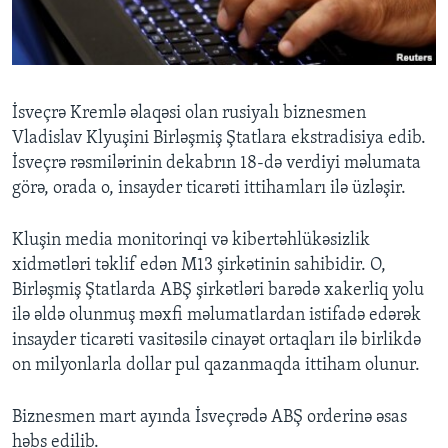
BIZI IZLƏYIN
İsveçrə Kremlə əlaqəsi olan rusiyalı biznesmen
Vladislav Klyuşini Birləşmiş Ştatlara ekstradisiya edib.
Dillər
İsveçrə rəsmilərinin dekabrın 18-də verdiyi məlumata
görə, orada o, insayder ticarəti ittihamları ilə üzləşir.
Kluşin media monitorinqi və kibertəhlükəsizlik
xidmətləri təklif edən M13 şirkətinin sahibidir. O,
Birləşmiş Ştatlarda ABŞ şirkətləri barədə xakerliq yolu
ilə əldə olunmuş məxfi məlumatlardan istifadə edərək
insayder ticarəti vasitəsilə cinayət ortaqları ilə birlikdə
on milyonlarla dollar pul qazanmaqda ittiham olunur.
Biznesmen mart ayında İsveçrədə ABŞ orderinə əsas
həbs edilib.