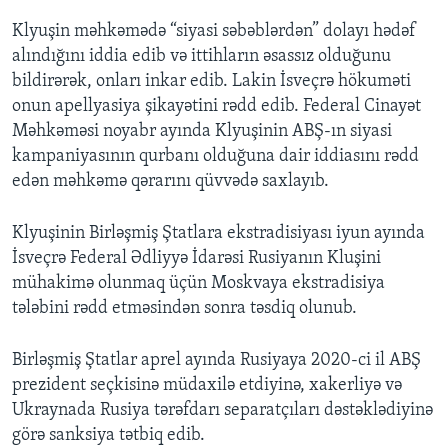
Klyuşin məhkəmədə “siyasi səbəblərdən” dolayı hədəf
alındığını iddia edib və ittihların əsassız olduğunu
bildirərək, onları inkar edib. Lakin İsveçrə hökuməti
onun apellyasiya şikayətini rədd edib. Federal Cinayət
Məhkəməsi noyabr ayında Klyuşinin ABŞ-ın siyasi
kampaniyasının qurbanı olduğuna dair iddiasını rədd
edən məhkəmə qərarını qüvvədə saxlayıb.
Klyuşinin Birləşmiş Ştatlara ekstradisiyası iyun ayında
İsveçrə Federal Ədliyyə İdarəsi Rusiyanın Kluşini
mühakimə olunmaq üçün Moskvaya ekstradisiya
tələbini rədd etməsindən sonra təsdiq olunub.
Birləşmiş Ştatlar aprel ayında Rusiyaya 2020-ci il ABŞ
prezident seçkisinə müdaxilə etdiyinə, xakerliyə və
Ukraynada Rusiya tərəfdarı separatçıları dəstəklədiyinə
görə sanksiya tətbiq edib.