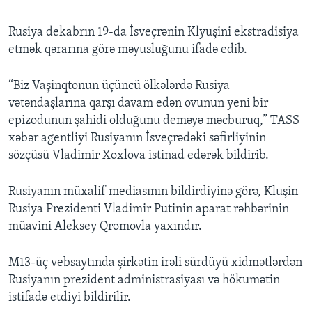
Rusiya dekabrın 19-da İsveçrənin Klyuşini ekstradisiya
etmək qərarına görə məyusluğunu ifadə edib.
“Biz Vaşinqtonun üçüncü ölkələrdə Rusiya
vətəndaşlarına qarşı davam edən ovunun yeni bir
epizodunun şahidi olduğunu deməyə məcburuq,” TASS
xəbər agentliyi Rusiyanın İsveçrədəki səfirliyinin
sözçüsü Vladimir Xoxlova istinad edərək bildirib.
Rusiyanın müxalif mediasının bildirdiyinə görə, Kluşin
Rusiya Prezidenti Vladimir Putinin aparat rəhbərinin
müavini Aleksey Qromovla yaxındır.
M13-üç vebsaytında şirkətin irəli sürdüyü xidmətlərdən
Rusiyanın prezident administrasiyası və hökumətin
istifadə etdiyi bildirilir.