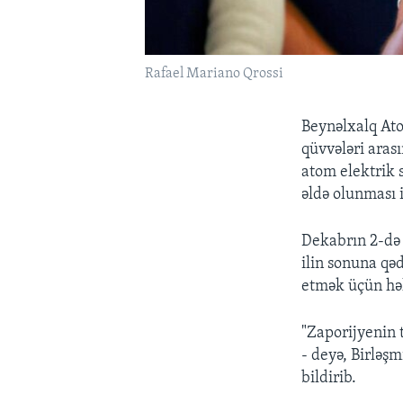
Rafael Mariano Qrossi
Beynəlxalq Ato
qüvvələri aras
atom elektrik s
əldə olunması i
Dekabrın 2-də 
ilin sonuna qə
etmək üçün həl
"Zaporijyenin t
- deyə, Birləşm
bildirib.