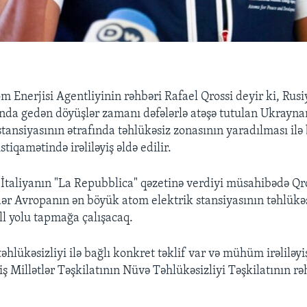
m Enerjisi Agentliyinin rəhbəri Rafael Qrossi deyir ki, Rus
ında gedən döyüşlər zamanı dəfələrlə atəşə tutulan Ukrayna
tansiyasının ətrafında təhlükəsiz zonasının yaradılması ilə b
stiqamətində irəliləyiş əldə edilir.
İtaliyanın "La Repubblica" qəzetinə verdiyi müsahibədə Qros
dər Avropanın ən böyük atom elektrik stansiyasının təhlükəs
l yolu tapmağa çalışacaq.
əhlükəsizliyi ilə bağlı konkret təklif var və mühüm irəliləyi
iş Millətlər Təşkilatının Nüvə Təhlükəsizliyi Təşkilatının rə