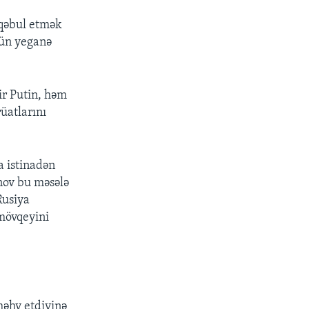
 qəbul etmək
çün yeganə
ir Putin, həm
üatlarını
a istinadən
nov bu məsələ
Rusiya
 mövqeyini
məhv etdiyinə