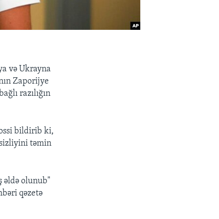
iya və Ukrayna
nın Zaporijye
ağlı razılığın
si bildirib ki,
izliyini təmin
ş əldə olunub"
hbəri qəzetə