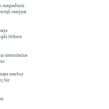
im məqsədimiz
erişli vəziyyət
naya
aqda ittiham
ma sistemlərinə
ar.
ləməyə məcbur
eç bir
zi