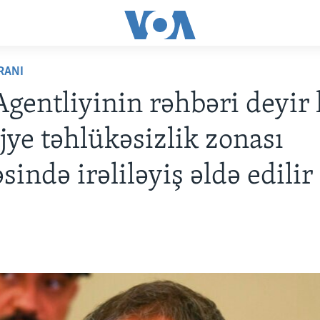
RANI
gentliyinin rəhbəri deyir 
jye təhlükəsizlik zonası
sində irəliləyiş əldə edilir
2