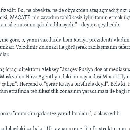
afizədir: Bu, nə obyektə, nə də obyektdən atəş açmadığınızı
cisi, MAQATE-nin zavodun təhlükəsizliyini təmin etmək ü
msil etməsinin qəbul edilməyidir" - deyə, o qeyd edib.
yinə görə, o, yaxın vaxtlarda həm Rusiya prezidenti Vladim
əmkarı Volodimir Zelenski ilə görüşərək razılaşmanın təfərr
ilər.
ş icraçı direktoru Aleksey Lixaçev Rusiya dövlət mediasın
, Moskvanın Nüvə Agentliyindəki nümayəndəsi Mixail Ulya
 çalışır". Hərçənd o, "qərar Rusiya tərəfində deyil". Belə ki, 
un ətrafında təhlükəsizlik zonasının yaradılması ilə bağlı
zonası "mümkün qədər tez yaradılmalıdır", o əlavə edib.
həftələrdəki zərbələri Ukraynanın enerji infrastrukturunu 