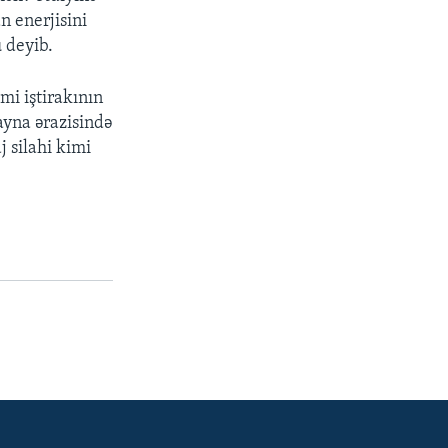
n enerjisini
u deyib.
i iştirakının
rayna ərazisində
j silahi kimi