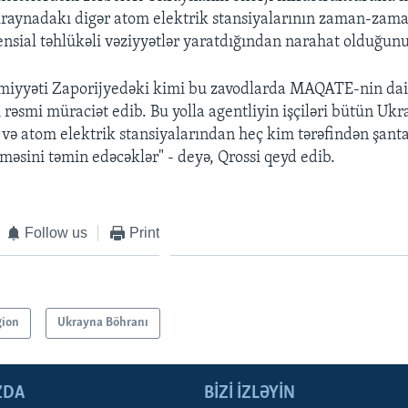
kraynadakı digər atom elektrik stansiyalarının zaman-zama
tensial təhlükəli vəziyyətlər yaratdığından narahat olduğun
miyyəti Zaporijyedəki kimi bu zavodlarda MAQATE-nin daim
ı rəsmi müraciət edib. Bu yolla agentliyin işçiləri bütün Uk
 və atom elektrik stansiyalarından heç kim tərəfindən şanta
məsini təmin edəcəklər" - deyə, Qrossi qeyd edib.
Follow us
Print
gion
Ukrayna Böhranı
ZDA
BIZI IZLƏYIN