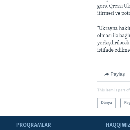
görə, Qrossi U
itirməsi və po
"Ukrayna haki
olması ilə bağl
yerləşdiriləcək
istifadə edilmə
Paylaş
This item is part of
Dünya
Re
PROQRAMLAR
HAQQIMI