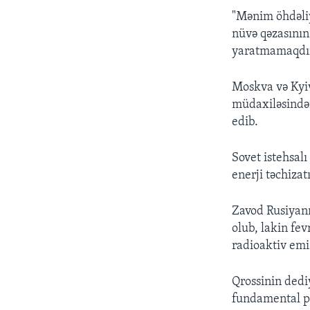
"Mənim öhdəliy
nüvə qəzasının
yaratmamaqdır"
Moskva və Kyiv
müdaxiləsində
edib.
Sovet istehsal
enerji təchizat
Zavod Rusiyanı
olub, lakin fe
radioaktiv emi
Qrossinin dediy
fundamental pri