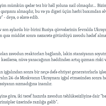
im mümkün qədər tez bir həll yoluna nail olmaqdır... Biz
 qarşısını almaqdır, bu və ya digəri üçün hərbi baxımdan əlv
 - deyə, o əlavə edib.
 son aylarda bir-birini Rusiya qüvvələrinin fevralda Ukray
n qısa müddət sonra nəzarətə götürdüyü zavodu hədəf alm
ı olan zavodun reaktorları bağlanıb, lakin stansiyanın soyut
ı kəsilərsə, nüvə yanacağının həddindən artıq qızması riski v
n işğalından sonra bir neçə dəfə ehtiyat generatorlarla iş
vralın 24-də Moskvanın Ukraynanı işğal etməsindən sonra h
ssiyanın sızmadığına inanılır.
inə görə, iki tərəf hazırda zavodun təhlükəsizliyinə dair "bə
nsiplər üzərində razılığa gəlib".