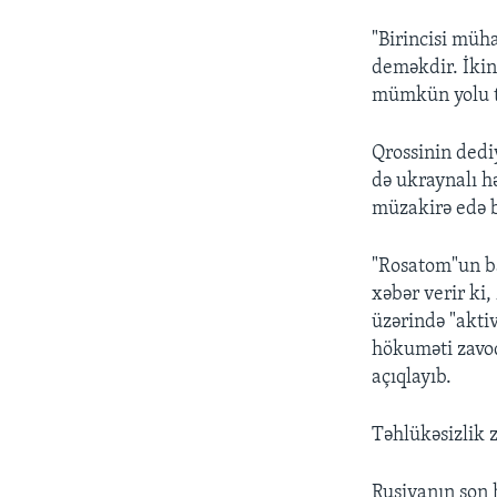
"Birincisi müh
deməkdir. İkin
mümkün yolu tə
Qrossinin dedi
də ukraynalı h
müzakirə edə b
"Rosatom"un ba
xəbər verir ki
üzərində "aktiv
hökuməti zavod
açıqlayıb.
Təhlükəsizlik 
Rusiyanın son 