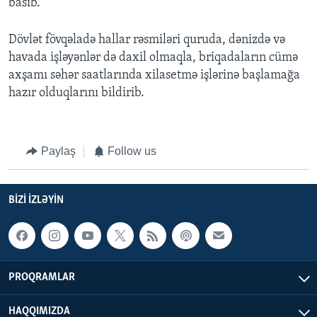
basıb.
Dövlət fövqəladə hallar rəsmiləri quruda, dənizdə və
havada işləyənlər də daxil olmaqla, briqadaların cümə
axşamı səhər saatlarında xilasetmə işlərinə başlamağa
hazır olduqlarını bildirib.
Paylaş
Follow us
BIZI IZLƏYIN
PROQRAMLAR
HAQQIMIZDA