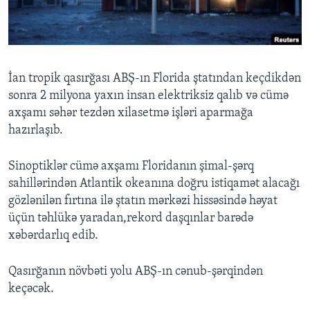
BIZI IZLƏYIN
İan tropik qasırğası ABŞ-ın Florida ştatından keçdikdən
sonra 2 milyona yaxın insan elektriksiz qalıb və cümə
Dillər
axşamı səhər tezdən xilasetmə işləri aparmağa
hazırlaşıb.
Sinoptiklər cümə axşamı Floridanın şimal-şərq
sahillərindən Atlantik okeanına doğru istiqamət alacağı
gözlənilən fırtına ilə ştatın mərkəzi hissəsində həyat
üçün təhlükə yaradan,rekord daşqınlar barədə
xəbərdarlıq edib.
Qasırğanın növbəti yolu ABŞ-ın cənub-şərqindən
keçəcək.