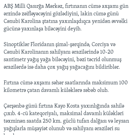
ABŞ Milli Qasırğa Mərkəz, fırtınanın cümə axşamı gün
ərzində zəifləyəcəyini gözlədiyini, lakin cümə günü
Cənubi Karolina ştatına yaxınlaşdıqca yenidən əvvəlki
gücünə yaxınlaşa biləcəyini deyib.
Sinoptiklər Floridanın şimal-şərqində, Corciya və
Cənubi Karolinanın sahilyanı ərazilərində 10-20
santimetr yağış yağa biləcəyini, bəzi təcrid olunmuş
ərazilərdə isə daha çox yağış yağacağını bildiriblər.
Fırtına cümə axşamı səhər saatlarında maksimum 100
kilometrə çatan davamlı küləklərə səbəb olub.
Çərşənbə günü fırtına Kayo Kosta yaxınlığında sahilə
çıxıb. 4-cü kateqoriyalı, maksimal davamlı küləkləri
təxminən saatda 250 km. güclü tufan dalğası və leysan
yağışlarla müşayiət olunub və sahilyanı əraziləri su