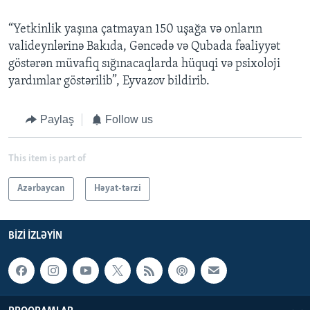
“Yetkinlik yaşına çatmayan 150 uşağa və onların
valideynlərinə Bakıda, Gəncədə və Qubada fəaliyyət
göstərən müvafiq sığınacaqlarda hüquqi və psixoloji
yardımlar göstərilib”, Eyvazov bildirib.
Paylaş
Follow us
This item is part of
Azərbaycan
Həyat-tərzi
BIZI IZLƏYIN