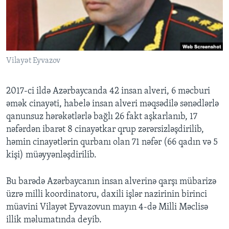
BIZI IZLƏYIN
Vilayət Eyvazov
Dillər
2017-ci ildə Azərbaycanda 42 insan alveri, 6 məcburi
əmək cinayəti, habelə insan alveri məqsədilə sənədlərlə
qanunsuz hərəkətlərlə bağlı 26 fakt aşkarlanıb, 17
nəfərdən ibarət 8 cinayətkar qrup zərərsizləşdirilib,
həmin cinayətlərin qurbanı olan 71 nəfər (66 qadın və 5
kişi) müəyyənləşdirilib.
Bu barədə Azərbaycanın insan alverinə qarşı mübarizə
üzrə milli koordinatoru, daxili işlər nazirinin birinci
müavini Vilayət Eyvazovun mayın 4-də Milli Məclisə
illik məlumatında deyib.