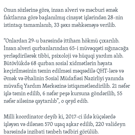
Onun sözlərinə görə, insan alveri və məcburi əmək
faktlarına görə başlanılmış cinayət işlərindən 28-nin
istintaqı tamamlanıb, 33 şəxs məhkəməyə verilib.
“Onlardan 29-u barəsində ittiham hökmü çıxarılıb.
İnsan alveri qurbanlarından 65-i müvəqqəti sığınacağa
yerləşdirilərək tibbi, psixoloji və hüquqi yardım alıb.
Bütövlükdə 68 qurban sosial xidmətlərin həyata
keçirilməsinin təmin edilməsi məqsədilə QHT-lərə və
Əmək və Əhalinin Sosial Müdafiəsi Nazirliyi yanında
müvafiq Yardım Mərkəzinə istiqamətləndirilib. 21 nəfər
işlə təmin edilib, 6 nəfər peşə kursuna göndərilib, 55
nəfər ailəsinə qaytarılıb”, o qeyd edib.
Milli koordinator deyib ki, 2017-ci ildə küçələrdə
işləyən və dilənən 570 uşaq aşkar edilib, 220 valideyn
barəsində inzibati tənbeh tədbiri görülüb.