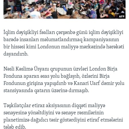
BIZI IZLƏYIN
İqlim dəyişikliyi fəalları çərşənbə günü iqlim dəyişikliyi
barədə insanları məlumatlandırmaq kampaniyasının
Dillər
bir hissəsi kimi Londonun maliyyə mərkəzində hərəkəti
dayandırıb.
Nəsli Kəslimə Üsyanı qrupunun üzvləri London Birja
Fonduna aparan əsas yolu bağlayıb, özlərini Birja
Fondunun girişina yapışdırıb və Kanari Uarf dəmir yolu
stansiyasında qatarın üzərinə dırmaşıb.
Təşkilatçılar etiraz aksiyasının diqqəti maliyyə
sənayesinə yönəltdiyini və sənaye rəsmilərinin
planetimizə dağıdıcı təsir göstərdiyini etiraf etmələrini
tələb edib.