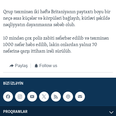
Qrup təxminən iki həftə Britaniyanın paytaxtı boyu bir
neçə əsas küçələr və körpüləri bağlayıb, kütləvi şəkildə
nəqliyyatın dayanmasına səbəb olub.
10 mindən çox polis zabiti səfərbər edilib və təxminən
1000 nəfər həbs edilib, lakin onlardan yalnız 70
nəfərinə qarşı ittiham irəli sürülüb.
Paylaş
Follow us
BIZI IZLƏYIN
PROQRAMLAR