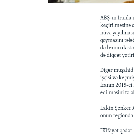
ABŞ-ın İranla 
keçirilməsinə 
nüvə yayılması
qoymasını tələ
də İranın dəstə
də diqqət yetir
Digər müşahidə
işçisi və keçm
İranın 2015-ci
edilməsini tələ
Lakin Şenker A
onun regiondak
“Kifayət qədər 