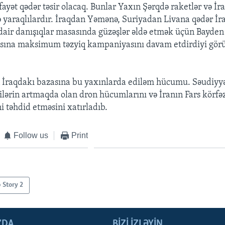
ayət qədər təsir olacaq. Bunlar Yaxın Şərqdə raketlər və İr
iə yaraqlılardır. İraqdan Yəmənə, Suriyadan Livana qədər İr
dair danışıqlar masasında güzəşlər əldə etmək üçün Bayden
sına maksimum təzyiq kampaniyasını davam etdirdiyi görü
 İraqdakı bazasına bu yaxınlarda ediləm hücumu. Səudiyyə
ərin artmaqda olan dron hücumlarını və İranın Fars körfə
i təhdid etməsini xatırladıb.
Follow us
Print
 Story 2
ZDA
BIZI IZLƏYIN