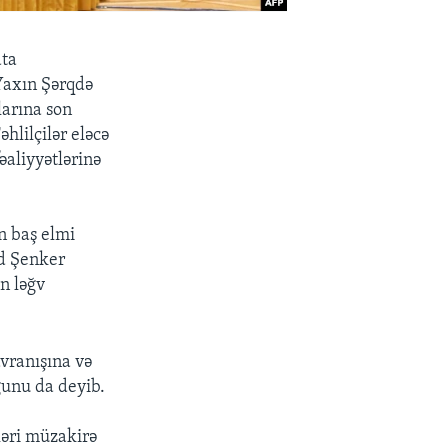
ata
 Yaxın Şərqdə
larına son
hlilçilər eləcə
əaliyyətlərinə
n baş elmi
id Şenker
n ləğv
avranışına və
ğunu da deyib.
ləri müzakirə