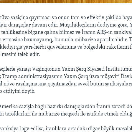
nüvə sazişinə qayıtması və onun tam və effektiv şəkildə həy
dair danışıqlar davam edir. Müşahidəçilərin dediyinə görə,
 təhlükəsinə biganə qalına bilməz və İranın ABŞ-ın sankiya
b etməsinə baxmayaraq, bununla mübarizə aparılmalıdır. Tə
klədiyi şiə yarı-hərbi qüvvələriunə və bölgədəki raketlərin f
ilməsini tələb edir.
çilərlə yanaşı Vaşinqtonun Yaxın Şərq Siyasəti İnstitutunu
iş Tramp administrasiyasının Yaxın Şərq üzrə müşaviri Dav
 il nüvə razılaşmasına qayıtmazdan əvvəl bütün sanksiyaları
b etdiyini deyib.
merika sazişlə bağlı hazırkı danışıqlardan İranın zərərli d
ı tərəfdarları ilə mübarizə məqsədi ilə istifadə etməli oldu
sanksiya ləğv edilsə, iranlılara ortadakı digər böyük məsələ