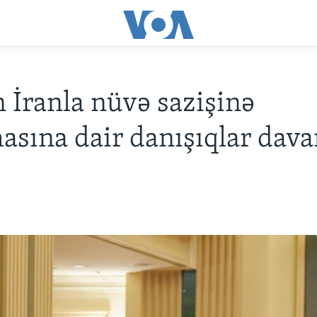
 İranla nüvə sazişinə
asına dair danışıqlar dav