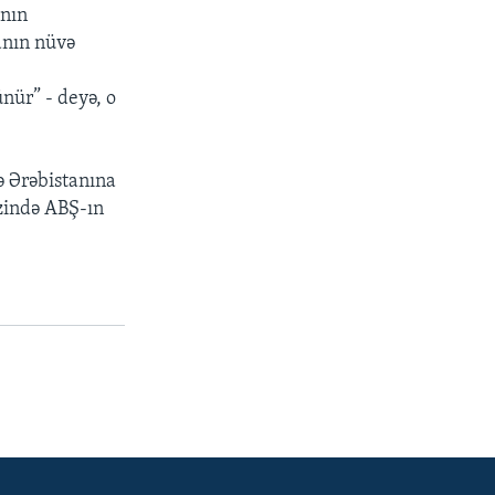
anın
anın nüvə
nür” - deyə, o
 Ərəbistanına
zində ABŞ-ın