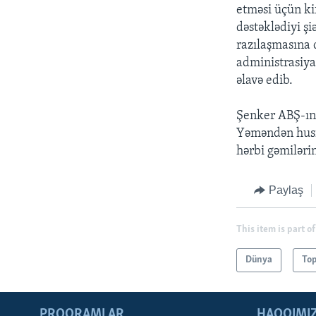
etməsi üçün kif
dəstəklədiyi ş
razılaşmasına 
administrasiya
əlavə edib.
Şenker ABŞ-ın
Yəməndən husil
hərbi gəmilərin
Paylaş
This item is part of
Dünya
Top
PROQRAMLAR
HAQQIMI