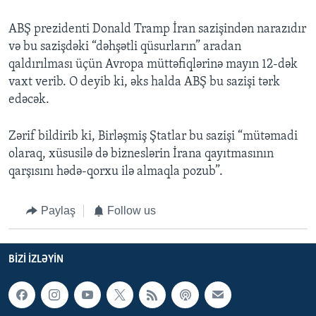
ABŞ prezidenti Donald Tramp İran sazişindən narazıdır
və bu sazişdəki “dəhşətli qüsurların” aradan
qaldırılması üçün Avropa müttəfiqlərinə mayın 12-dək
vaxt verib. O deyib ki, əks halda ABŞ bu sazişi tərk
edəcək.
Zərif bildirib ki, Birləşmiş Ştatlar bu sazişi “mütəmadi
olaraq, xüsusilə də bizneslərin İrana qayıtmasının
qarşısını hədə-qorxu ilə almaqla pozub”.
Paylaş
Follow us
BIZI IZLƏYIN