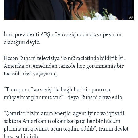
BIZI IZLƏYIN
İran prezidenti ABŞ nüvə sazişindən çıxsa peşman
olacağını deyib.
Dillər
Həsən Ruhani televiziya ilə müraciətində bildirib ki,
Amerika bu əməlindən tarixdə heç görünməmiş bir
təəssüf hissi yaşayacaq.
“Trampın nüvə sazişi ilə bağlı hər bir qərarına
müqavimət planımız var” - deyə, Ruhani əlavə edib.
“Qərarlar bizim atom enerjisi agentliyinə və iqtisadi
sektora Amerikanın ölkəmizə qarşı hər bir hücum
planına müqavimət üçün təqdim edilib”, İranın dövlət
başçısı bildirib.