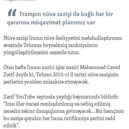
Trampın nüvə sazişi ilə bağlı hər bir
qərarına müqavimət planımız var
Nüvə sazişi İranın nüvə fəaliyyətini məhdudlaşdırması
əvəzində Tehrana beynəlxalq sanksiyaların
yüngülləşdirilməsini nəzərdə tutur.
Ötən həftə İranın xarici işlər naziri Məhəmməd Cavad
Zərif deyib ki, Tehran 2015-ci il tarixi nüvə sazişinin
şərtlərini yenidən müzakirə etməyəcək.
Zərif YouTube saytında yaydığı bəyanatında bildirib:
“İran illər öncəsi razılaşdırılımış və tətbiq edilmiş
sənədin təkrar danışıqlarına getməyəcək…Biz həmçinin
bu sazişə qoyulan hər hansı ratifikasiya şərtini rədd
edirik”.