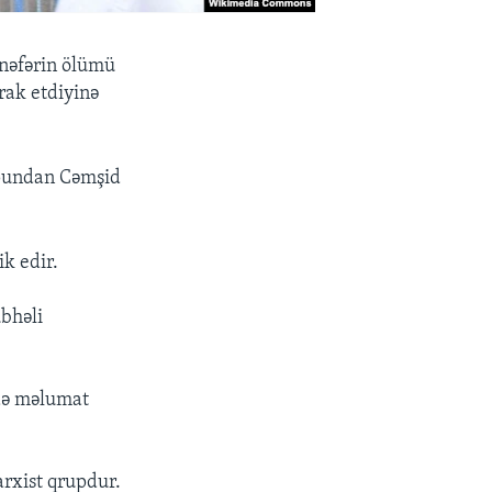
 nəfərin ölümü
rak etdiyinə
rupundan Cəmşid
k edir.
bhəli
ədə məlumat
arxist qrupdur.