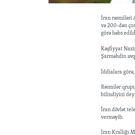
İran rəsmiləri
və 200-dən çox
görə həbs edild
Kəşfiyyat Nazi
Şarməhdin avqu
İddialara görə
Rəsmilər qrupu
bilindiyini dey
İran dövlət te
verməyib.
İran Krallığı 