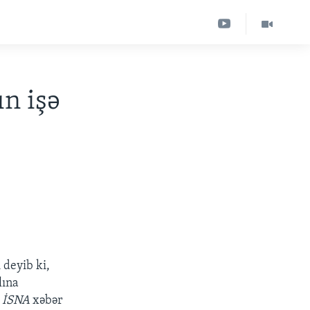
ın işə
 deyib ki,
lına
İSNA
xəbər