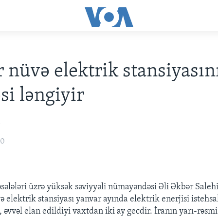
 nüvə elektrik stansiyasın
i ləngiyir
i
10
sələləri üzrə yüksək səviyyəli nümayəndəsi Əli Əkbər Salehi
ə elektrik stansiyası yanvar ayında elektrik enerjisi istehsa
 əvvəl elan edildiyi vaxtdan iki ay gecdir. İranın yarı-rəsmi