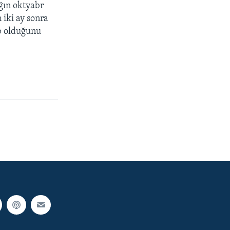
ağın oktyabr
 iki ay sonra
əb olduğunu