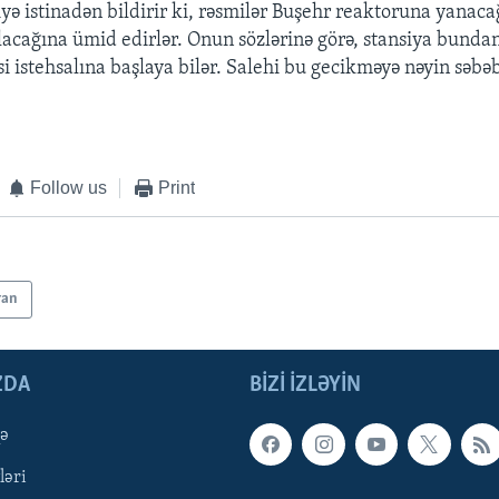
iyə istinadən bildirir ki, rəsmilər Buşehr reaktoruna yanac
ılacağına ümid edirlər. Onun sözlərinə görə, stansiya bundan
isi istehsalına başlaya bilər. Salehi bu gecikməyə nəyin səb
Follow us
Print
ran
ZDA
BIZI IZLƏYIN
qə
ləri