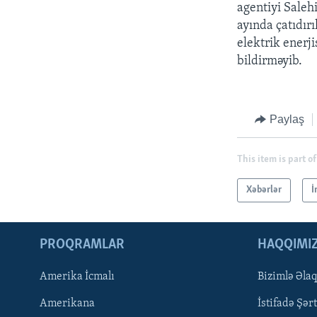
agentiyi Saleh
ayında çatıdır
elektrik enerj
bildirməyib.
Paylaş
This item is part of
Xəbərlər
İ
PROQRAMLAR
HAQQIMI
Amerika İcmalı
Bizimlə Əla
LEARNING ENGLISH
Amerikana
İstifadə Şərt