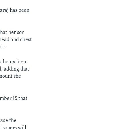
Karaj has been
hat her son
 head and chest
st.
abouts for a
d, adding that
amount she
mber 15 that
ssue the
risoners will