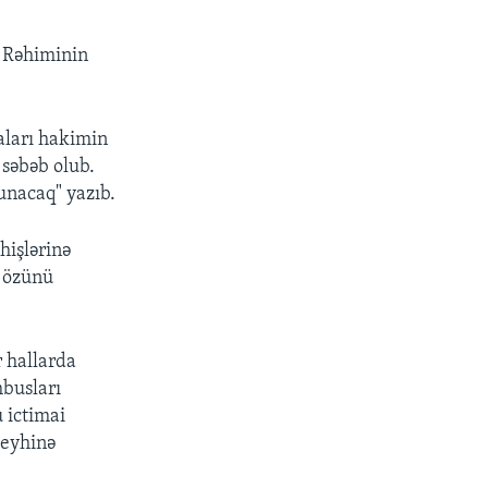
 Rəhiminin
aları hakimin
 səbəb olub.
unacaq" yazıb.
hişlərinə
n özünü
r hallarda
hbusları
 ictimai
leyhinə