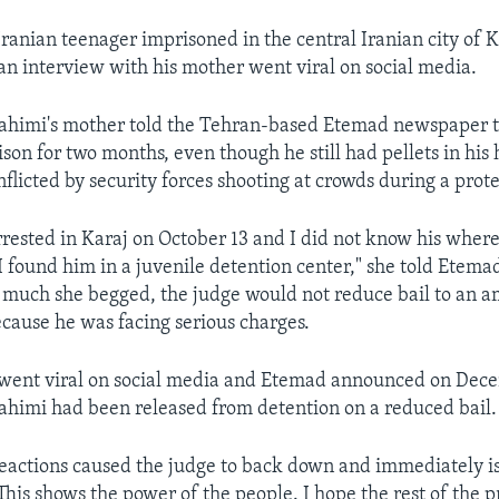
Iranian teenager imprisoned in the central Iranian city of 
 an interview with his mother went viral on social media.
ahimi's mother told the Tehran-based Etemad newspaper t
ison for two months, even though he still had pellets in his
flicted by security forces shooting at crowds during a prote
rested in Karaj on October 13 and I did not know his where
I found him in a juvenile detention center," she told Etema
much she begged, the judge would not reduce bail to an 
ecause he was facing serious charges.
 went viral on social media and Etemad announced on Dece
himi had been released from detention on a reduced bail.
reactions caused the judge to back down and immediately i
This shows the power of the people. I hope the rest of the p