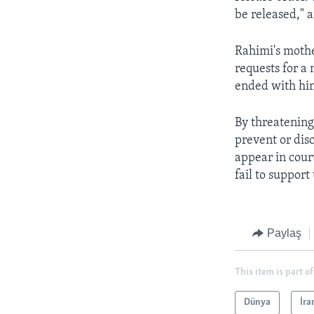
be released," 
Rahimi's mothe
requests for a
ended with hi
By threatening
prevent or dis
appear in cour
fail to suppor
Paylaş
This item is part of
Dünya
İra