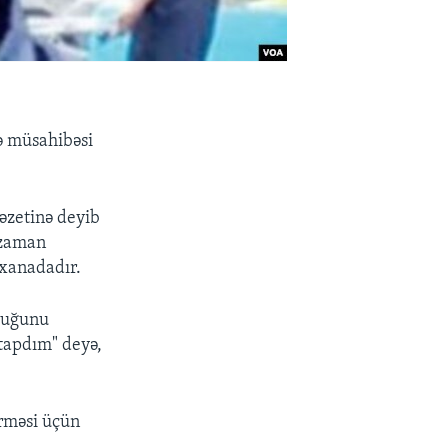
lə müsahibəsi
əzetinə deyib
ı zaman
xanadadır.
lduğunu
tapdım" deyə,
irməsi üçün