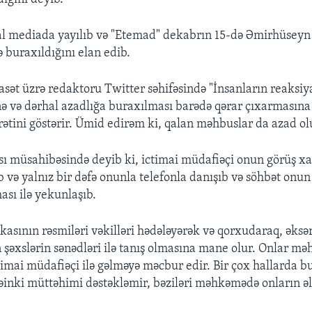
al mediada yayılıb və "Etemad" dekabrın 15-də Əmirhüseyn
 buraxıldığını elan edib.
asət üzrə redaktoru Twitter səhifəsində "İnsanların reaksiy
nə və dərhal azadlığa buraxılması barədə qərar çıxarmasına
rətini göstərir. Ümid edirəm ki, qalan məhbuslar da azad ol
ı müsahibəsində deyib ki, ictimai müdafiəçi onun görüş xa
 və yalnız bir dəfə onunla telefonla danışıb və söhbət onu
ası ilə yekunlaşıb.
kasının rəsmiləri vəkilləri hədələyərək və qorxudaraq, əksə
n şəxslərin sənədləri ilə tanış olmasına mane olur. Onlar mə
mai müdafiəçi ilə gəlməyə məcbur edir. Bir çox hallarda bu
əinki müttəhimi dəstəkləmir, bəziləri məhkəmədə onların ə