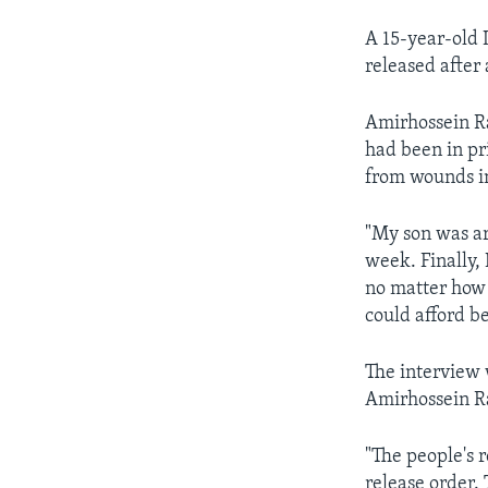
A 15-year-old 
released after
Amirhossein R
had been in pr
from wounds in
"My son was ar
week. Finally, 
no matter how 
could afford b
The interview
Amirhossein Ra
"The people's 
release order. 