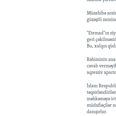
Müsahibə sosi
güzəştli zaminə
"Etemad"ın siy
geri çəkilməsi
Bu, xalqın qüd
Rəhiminin anas
cavab verməyib
aqressiv aparm
İslam Respubli
təqsirləndirilə
məhkəməyə icti
müdafiəçilər n
danışırlar.