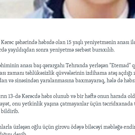
 Kərəc şəhərində həbsdə olan 15 yaşlı yeniyetmənin anası i
ərdə yayıldıqdan sonra yeniyetmə sərbəst buraxılıb.
iminin anası baş qərargahı Tehranda yerləşən "Etemad" q
iyası zamanı təhlükəsizlik qüvvələrinin izdihama atəş açdığ
dan və sinəsindən yaralanmasına baxmayaraq, hələ də həbs
ın 13-də Kərəcdə həbs olunub və bir həftə onun harada o
yət, onu yetkinlik yaşına çatmayanlar üçün təcridxanada 
bildirib.
amlarla üzləşən oğlu üçün girovu ödəyə biləcəyi məbləğə end
ığını deyib.