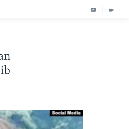
ran
ib