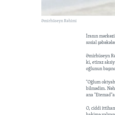
Əmirhüseyn Rəhimi
İranın mərkəzi
sosial şəbəkəl
Əmirhüseyn Rəh
ki, etiraz aks
oğlunun başın
"Oğlum oktyabr
bilmədim. Nəha
ana "Etemad"a 
O, ciddi ittih
hakimə yalvard