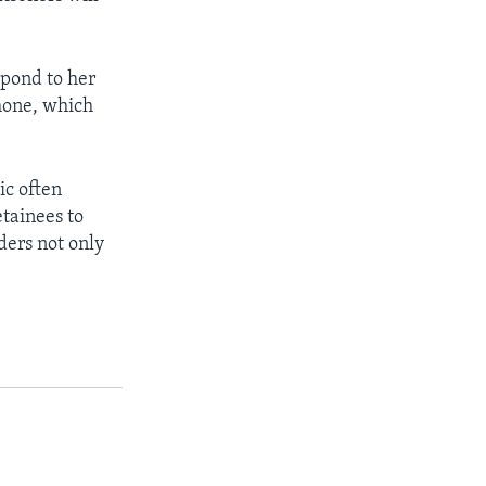
spond to her
phone, which
ic often
etainees to
ders not only