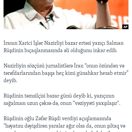
BIZI IZLƏYIN
Dillər
İranın Xarici İşlər Nazirliyi bazar ertəsi yazıçı Salman
Rüşdinin bıçaqlanmasında əli olduğunu inkar edib.
Nazirliyin sözçüsü jurnalistlərə İran “onun özündən və
tərəfdarlarından başqa heç kimi günahkar hesab etmir”
deyib.
Rüşdinin təmsilçisi bazar günü deyib ki, yazıçının
sağalması uzun çəksə də, onun “vəziyyəti yaxşılaşır".
Rüşdinin oğlu Zəfər Rüşdi verdiyi açıqlamasında
"həyatını dəyişdirən yaralar ağır olsa da, onun şıltaq və