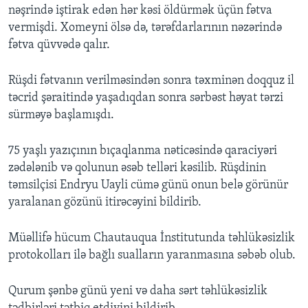
nəşrində iştirak edən hər kəsi öldürmək üçün fətva
vermişdi. Xomeyni ölsə də, tərəfdarlarının nəzərində
fətva qüvvədə qalır.
Rüşdi fətvanın verilməsindən sonra təxminən doqquz il
təcrid şəraitində yaşadıqdan sonra sərbəst həyat tərzi
sürməyə başlamışdı.
75 yaşlı yazıçının bıçaqlanma nəticəsində qaraciyəri
zədələnib və qolunun əsəb telləri kəsilib. Rüşdinin
təmsilçisi Endryu Uayli cümə günü onun belə görünür
yaralanan gözünü itirəcəyini bildirib.
Müəllifə hücum Chautauqua İnstitutunda təhlükəsizlik
protokolları ilə bağlı sualların yaranmasına səbəb olub.
Qurum şənbə günü yeni və daha sərt təhlükəsizlik