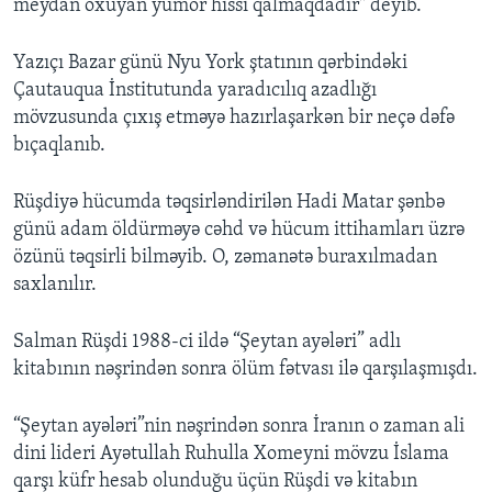
meydan oxuyan yumor hissi qalmaqdadır" deyib.
Yazıçı Bazar günü Nyu York ştatının qərbindəki
Çautauqua İnstitutunda yaradıcılıq azadlığı
mövzusunda çıxış etməyə hazırlaşarkən bir neçə dəfə
bıçaqlanıb.
Rüşdiyə hücumda təqsirləndirilən Hadi Matar şənbə
günü adam öldürməyə cəhd və hücum ittihamları üzrə
özünü təqsirli bilməyib. O, zəmanətə buraxılmadan
saxlanılır.
Salman Rüşdi 1988-ci ildə “Şeytan ayələri” adlı
kitabının nəşrindən sonra ölüm fətvası ilə qarşılaşmışdı.
“Şeytan ayələri”nin nəşrindən sonra İranın o zaman ali
dini lideri Ayətullah Ruhulla Xomeyni mövzu İslama
qarşı küfr hesab olunduğu üçün Rüşdi və kitabın