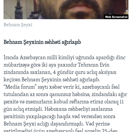
BIZI IZLƏYIN
Behnam Şeyxi
Behnam Şeyxinin səhhəti ağırlaşıb
Dillər
İranda Azərbaycan milli kimliyi uğrunda apardığı dinc
mübarizəyə görə iki aya yaxındır Tehranın Evin
zindanında saxlanan, 4 gündür quru aclıq aksiyası
keçirən Behnam Şeyxinin səhhəti ağırlaşıb.
“Media forum” saytı xəbər verir ki, azərbaycanlı fəal
tutulandan az sonra qanunsuz həbsinə, zindandakı ağır
şəraitə və məmurların kobud rəftarına etiraz olaraq 11
gün aclıq etmişdi. Həbsxana rəhbərliyi saxlanma
şəraitinin yaxşılaşacağı haqda vəd verəndən sonra
Behnam Şeyxi aclığı dayandırmışdı. Vəd yerinə
yetirilmədiyi üçün azərbaycanlı fəal aprelin 25-dən