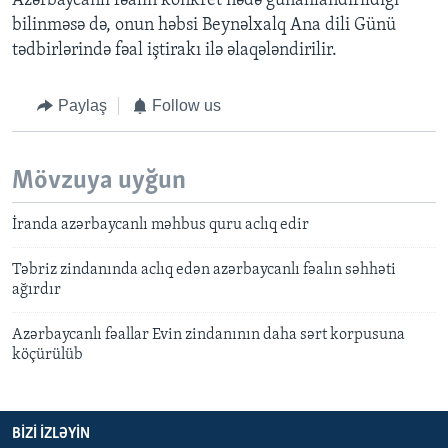
Azərbaycanlı fəalın konkret nədə günahlandırıldığı
bilinməsə də, onun həbsi Beynəlxalq Ana dili Günü
tədbirlərində fəal iştirakı ilə əlaqələndirilir.
Paylaş
Follow us
Mövzuya uyğun
İranda azərbaycanlı məhbus quru aclıq edir
Təbriz zindanında aclıq edən azərbaycanlı fəalın səhhəti
ağırdır
Azərbaycanlı fəallar Evin zindanının daha sərt korpusuna
köçürülüb
BIZI IZLƏYIN