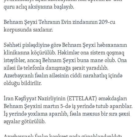
quru aclıq aksiyasına başlayıb.
Behnam Şeyxi Tehranın Evin zindanının 209-cu
korpusunda saxlanır.
Səhhəti pisləşdiyinə görə Behnam Şeyxi həbsxananın
klinikasına köçürülüb. Həkimlər ona sistem qoşmaq
istəyiblər, ancaq Behnam Şeyxi buna mane olub. Ona
ailəsi ilə telefonla danışmağa şərait yaradılıb.
Azərbaycanlı fəalın ailəsinin ciddi narahatlıq içində
olduğu bildirilir.
İran Kəşfiyyat Nazirliyinin (ETTELAAT) əməkdaşları
Behnam Şeyxini martın 5-də iş yerində tutub aparıblar.
İş yerində yoxlama aparılıb, fəala məxsus bir sıra şəxsi
əşyalar götürülüb.