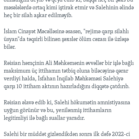
olmadığını deyib və qeyd edib ki, başqa heç bir şəxs bu
məsələlərdə ortaq kimi iştirak etmir və Salehinin əlində
heç bir silah aşkar edilməyib.
İslam Cinayət Məcəlləsinə əsasən, "rejimə qarşı silahlı
üsyan"da təqsirli bilinən şəxslər ölüm cəzası ilə üzləşə
bilər.
Rəisian həmçinin Ali Məhkəmənin əvvəllər bir işlə bağlı
maksimum üç ittihamın tətbiq oluna biləcəyinə qərar
verdiyi halda, İsfahan İnqilab Məhkəməsi Salehiyə
qarşı 10 ittiham aktının hazırladığını diqqətə çatdırıb.
Rəisian əlavə edib ki, Salehi hökumətin amnistiyasına
uyğun görünür və bu, yenilənmiş ittihamların
legitimliyi ilə bağlı suallar yaradır.
Salehi bir müddət gizləndikdən sonra ilk dəfə 2022-ci