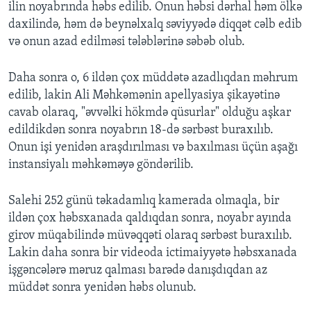
ilin noyabrında həbs edilib. Onun həbsi dərhal həm ölkə
daxilində, həm də beynəlxalq səviyyədə diqqət cəlb edib
və onun azad edilməsi tələblərinə səbəb olub.
Daha sonra o, 6 ildən çox müddətə azadlıqdan məhrum
edilib, lakin Ali Məhkəmənin apellyasiya şikayətinə
cavab olaraq, "əvvəlki hökmdə qüsurlar" olduğu aşkar
edildikdən sonra noyabrın 18-də sərbəst buraxılıb.
Onun işi yenidən araşdırılması və baxılması üçün aşağı
instansiyalı məhkəməyə göndərilib.
Salehi 252 günü təkadamlıq kamerada olmaqla, bir
ildən çox həbsxanada qaldıqdan sonra, noyabr ayında
girov müqabilində müvəqqəti olaraq sərbəst buraxılıb.
Lakin daha sonra bir videoda ictimaiyyətə həbsxanada
işgəncələrə məruz qalması barədə danışdıqdan az
müddət sonra yenidən həbs olunub.