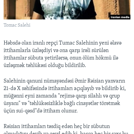
BIZI IZLƏYIN
Tomac Salehi
Həbsdə olan iranlı repçi Tumac Salehinin yeni əlavə
Dillər
ittihamlarla üzləşdiyi və ona qarşı irəli sürülən
ittihamlar sübuta yetirilərsə, onun ölüm hökmü ilə
üzləşmək təhlükəsi olduğu bildirilib.
Salehinin qanuni nümayəndəsi Əmir Rəisian yanvarın
21-də X səhifəsində ittihamları açıqlayıb və bildirib ki,
müğənni eyni zamanda "rejimə qarşı silahlı və qrup
üsyanı" və "təhlükəsizliklə bağlı cinayətlər törətmək
üçün sui-qəsd"də ittiham olunur.
Rəisian ittihamları təsdiq edən heç bir sübutun