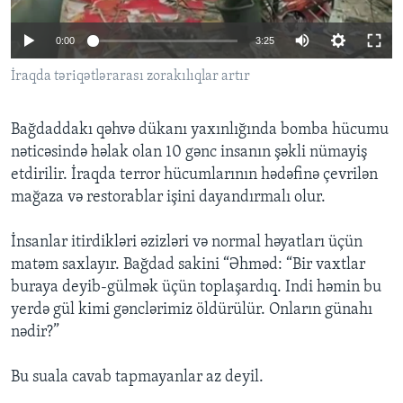
0:00
3:25
BIZI IZLƏYIN
İraqda təriqətlərarası zorakılıqlar artır
Bağdaddakı qəhvə dükanı yaxınlığında bomba hücumu
Dillər
nəticəsində həlak olan 10 gənc insanın şəkli nümayiş
etdirilir. İraqda terror hücumlarının hədəfinə çevrilən
mağaza və restorablar işini dayandırmalı olur.
İnsanlar itirdikləri əzizləri və normal həyatları üçün
matəm saxlayır. Bağdad sakini “Əhməd: “Bir vaxtlar
buraya deyib-gülmək üçün toplaşardıq. Indi həmin bu
yerdə gül kimi gənclərimiz öldürülür. Onların günahı
nədir?”
Bu suala cavab tapmayanlar az deyil.