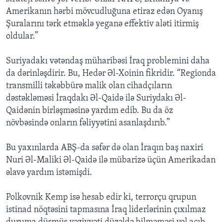
Amerikanın hərbi mövcudluğuna etiraz edən Oyanış
Şuralarını tərk etməklə yeganə effektiv aləti itirmiş
oldular.”
Suriyadakı vətəndaş müharibəsi İraq problemini daha
da dərinləşdirir. Bu, Hedər Əl-Xoinin fikridir. “Regionda
transmilli təkəbbürə malik olan cihadçıların
dəstəkləməsi İraqdakı Əl-Qaidə ilə Suriydakı Əl-
Qaidənin birləşməsinə yardım edib. Bu da öz
növbəsində onların fəliyyətini asanlaşdırıb.”
Bu yaxınlarda ABŞ-da səfər də olan İraqın baş naxiri
Nuri Əl-Maliki Əl-Qaidə ilə mübarizə üçün Amerikadan
əlavə yardım istəmişdi.
Polkovnik Kemp isə hesab edir ki, terrorçu qrupun
istinad nöqtəsini tapmasına İraq liderlərinin çıxılmaz