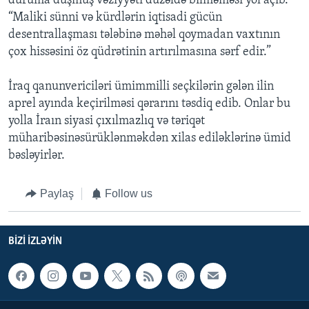
duruma düşmüş vəziyyəti düzəldə bilməməsi yol açıb.
“Maliki sünni və kürdlərin iqtisadi gücün
desentrallaşması tələbinə məhəl qoymadan vaxtının
çox hissəsini öz qüdrətinin artırılmasına sərf edir.”
İraq qanunvericiləri ümimmilli seçkilərin gələn ilin
aprel ayında keçirilməsi qərarını təsdiq edib. Onlar bu
yolla İraın siyasi çıxılmazlıq və təriqət
müharibəsinəsürüklənməkdən xilas ediləklərinə ümid
bəsləyirlər.
Paylaş
Follow us
BIZI IZLƏYIN