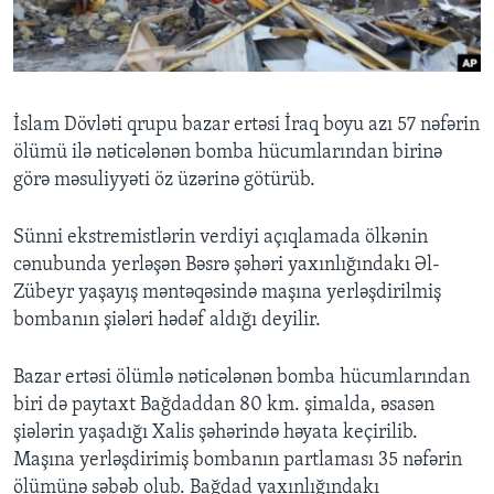
BIZI IZLƏYIN
İslam Dövləti qrupu bazar ertəsi İraq boyu azı 57 nəfərin
ölümü ilə nəticələnən bomba hücumlarından birinə
Dillər
görə məsuliyyəti öz üzərinə götürüb.
Sünni ekstremistlərin verdiyi açıqlamada ölkənin
cənubunda yerləşən Bəsrə şəhəri yaxınlığındakı Əl-
Zübeyr yaşayış məntəqəsində maşına yerləşdirilmiş
bombanın şiələri hədəf aldığı deyilir.
Bazar ertəsi ölümlə nəticələnən bomba hücumlarından
biri də paytaxt Bağdaddan 80 km. şimalda, əsasən
şiələrin yaşadığı Xalis şəhərində həyata keçirilib.
Maşına yerləşdirimiş bombanın partlaması 35 nəfərin
ölümünə səbəb olub. Bağdad yaxınlığındakı