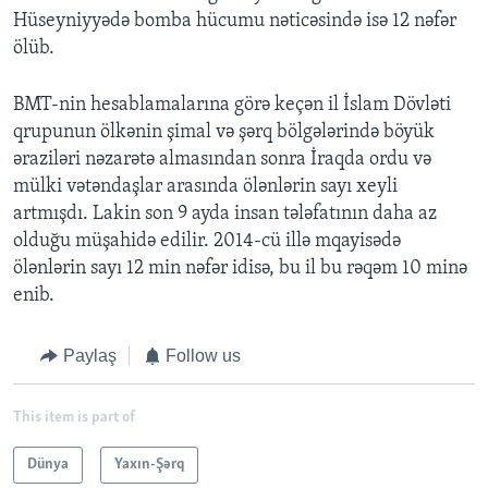
Hüseyniyyədə bomba hücumu nəticəsində isə 12 nəfər
ölüb.
BMT-nin hesablamalarına görə keçən il İslam Dövləti
qrupunun ölkənin şimal və şərq bölgələrində böyük
əraziləri nəzarətə almasından sonra İraqda ordu və
mülki vətəndaşlar arasında ölənlərin sayı xeyli
artmışdı. Lakin son 9 ayda insan tələfatının daha az
olduğu müşahidə edilir. 2014-cü illə mqayisədə
ölənlərin sayı 12 min nəfər idisə, bu il bu rəqəm 10 minə
enib.
Paylaş
Follow us
This item is part of
Dünya
Yaxın-Şərq