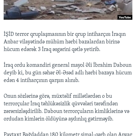
BIZI IZLƏYIN
İŞİD terror qruplaşmasının bir qrup intiharçısı İraqın
Anbar vilayətində mühüm hərbi bazalardan birinə
Dillər
hücum edərək 3 İraq əsgərini qətlə yetirib.
İraq ordu komandiri general mayol Əli İbrahim Daboun
deyib ki, bu gün səhər Əl-Əsəd adlı hərbi bazaya hücum
edən 4 intiharçının qarşısı alınıb.
Onun sözlərinə görə, müxtəlif millətlərdən o bu
terrorçular İraq təhlükəsizlik qüvvələri tərəfindən
zərərsizləşdirilib. Daboun terrorçuların kimliklərinə və
ordudan kimlərin öldüyünə aydınlıq gətirməyib.
Paytaxt Bağdaddan 180 kilometr şimal-qərb olan Anvar