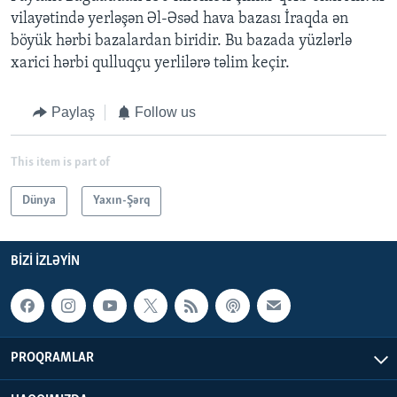
vilayətində yerləşən Əl-Əsəd hava bazası İraqda ən
böyük hərbi bazalardan biridir. Bu bazada yüzlərlə
xarici hərbi qulluqçu yerlilərə təlim keçir.
Paylaş
Follow us
This item is part of
Dünya
Yaxın-Şərq
BIZI IZLƏYIN
PROQRAMLAR