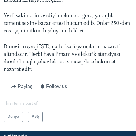
hücumları həyata keçirib.
Yerli sakinlərin verdiyi məlumata görə, yaraqlılar
sement sexinə bazar ertəsi hücum edib. Onlar 250-dən
çox işçinin itkin düşdüyünü bildirir.
Dumeirin şərqi İŞİD, qərbi isə üsyançıların nəzarəti
altındadır. Hərbi hava limanı və elektrik stansiyası
daxil olmaqla şəhərdəki əsas mövqelərə hökümət
nəzarət edir.
Paylaş
Follow us
This item is part of
Dünya
ABŞ