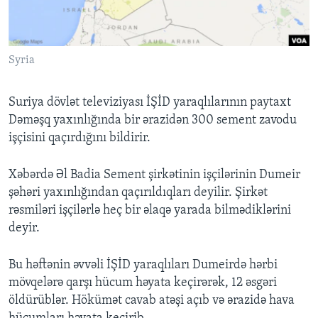
BIZI IZLƏYIN
Syria
Suriya dövlət televiziyası İŞİD yaraqlılarının paytaxt
Dillər
Dəməşq yaxınlığında bir ərazidən 300 sement zavodu
işçisini qaçırdığını bildirir.
Xəbərdə Əl Badia Sement şirkətinin işçilərinin Dumeir
şəhəri yaxınlığından qaçırıldıqları deyilir. Şirkət
rəsmiləri işçilərlə heç bir əlaqə yarada bilmədiklərini
deyir.
Bu həftənin əvvəli İŞİD yaraqlıları Dumeirdə hərbi
mövqelərə qarşı hücum həyata keçirərək, 12 əsgəri
öldürüblər. Hökümət cavab atəşi açıb və ərazidə hava