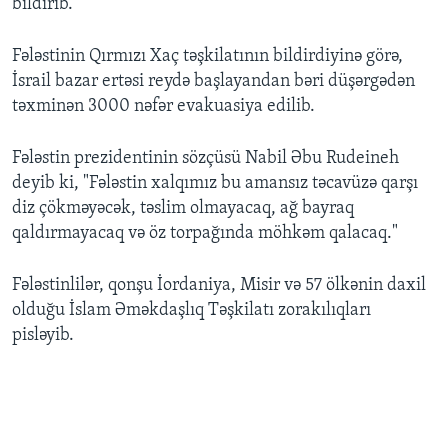
bildirib.
Fələstinin Qırmızı Xaç təşkilatının bildirdiyinə görə,
İsrail bazar ertəsi reydə başlayandan bəri düşərgədən
təxminən 3000 nəfər evakuasiya edilib.
Fələstin prezidentinin sözçüsü Nabil Əbu Rudeineh
deyib ki, "Fələstin xalqımız bu amansız təcavüzə qarşı
diz çökməyəcək, təslim olmayacaq, ağ bayraq
qaldırmayacaq və öz torpağında möhkəm qalacaq."
Fələstinlilər, qonşu İordaniya, Misir və 57 ölkənin daxil
olduğu İslam Əməkdaşlıq Təşkilatı zorakılıqları
pisləyib.