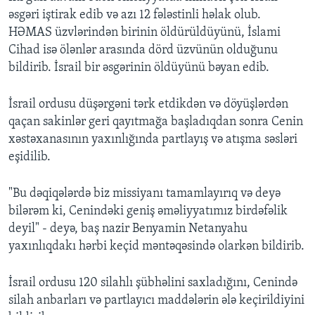
əsgəri iştirak edib və azı 12 fələstinli həlak olub.
HƏMAS üzvlərindən birinin öldürüldüyünü, İslami
Cihad isə ölənlər arasında dörd üzvünün olduğunu
bildirib. İsrail bir əsgərinin öldüyünü bəyan edib.
İsrail ordusu düşərgəni tərk etdikdən və döyüşlərdən
qaçan sakinlər geri qayıtmağa başladıqdan sonra Cenin
xəstəxanasının yaxınlığında partlayış və atışma səsləri
eşidilib.
"Bu dəqiqələrdə biz missiyanı tamamlayırıq və deyə
bilərəm ki, Cenindəki geniş əməliyyatımız birdəfəlik
deyil" - deyə, baş nazir Benyamin Netanyahu
yaxınlıqdakı hərbi keçid məntəqəsində olarkən bildirib.
İsrail ordusu 120 silahlı şübhəlini saxladığını, Cenində
silah anbarları və partlayıcı maddələrin ələ keçirildiyini