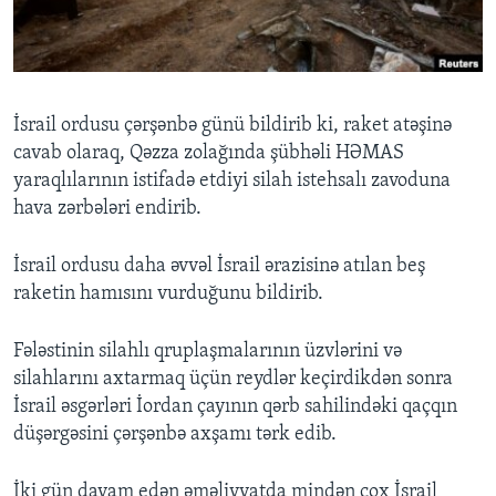
BIZI IZLƏYIN
İsrail ordusu çərşənbə günü bildirib ki, raket atəşinə
cavab olaraq, Qəzza zolağında şübhəli HƏMAS
Dillər
yaraqlılarının istifadə etdiyi silah istehsalı zavoduna
hava zərbələri endirib.
İsrail ordusu daha əvvəl İsrail ərazisinə atılan beş
raketin hamısını vurduğunu bildirib.
Fələstinin silahlı qruplaşmalarının üzvlərini və
silahlarını axtarmaq üçün reydlər keçirdikdən sonra
İsrail əsgərləri İordan çayının qərb sahilindəki qaçqın
düşərgəsini çərşənbə axşamı tərk edib.
İki gün davam edən əməliyyatda mindən çox İsrail