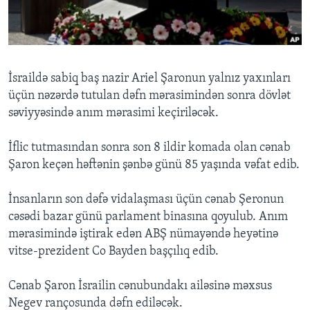
BIZI IZLƏYIN
İsraildə sabiq baş nazir Ariel Şaronun yalnız yaxınları
üçün nəzərdə tutulan dəfn mərasimindən sonra dövlət
Dillər
səviyyəsində anım mərasimi keçiriləcək.
İflic tutmasından sonra son 8 ildir komada olan cənab
Şaron keçən həftənin şənbə günü 85 yaşında vəfat edib.
İnsanların son dəfə vidalaşması üçün cənab Şeronun
cəsədi bazar günü parlament binasına qoyulub. Anım
mərasimində iştirak edən ABŞ nümayəndə heyətinə
vitse-prezident Co Bayden başçılıq edib.
Cənab Şaron İsrailin cənubundakı ailəsinə məxsus
Negev rançosunda dəfn ediləcək.