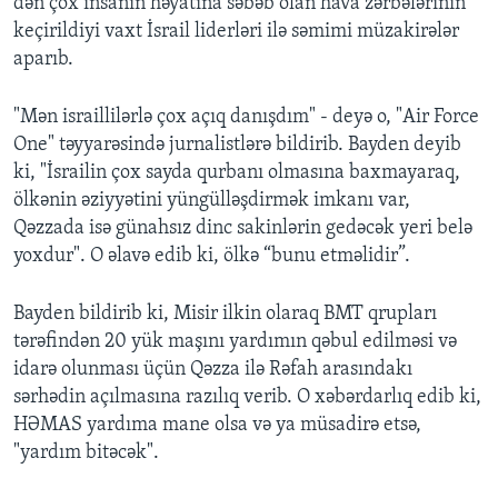
dən çox insanın həyatına səbəb olan hava zərbələrinin
keçirildiyi vaxt İsrail liderləri ilə səmimi müzakirələr
aparıb.
"Mən israillilərlə çox açıq danışdım" - deyə o, "Air Force
One" təyyarəsində jurnalistlərə bildirib. Bayden deyib
ki, "İsrailin çox sayda qurbanı olmasına baxmayaraq,
ölkənin əziyyətini yüngülləşdirmək imkanı var,
Qəzzada isə günahsız dinc sakinlərin gedəcək yeri belə
yoxdur". O əlavə edib ki, ölkə “bunu etməlidir”.
Bayden bildirib ki, Misir ilkin olaraq BMT qrupları
tərəfindən 20 yük maşını yardımın qəbul edilməsi və
idarə olunması üçün Qəzza ilə Rəfah arasındakı
sərhədin açılmasına razılıq verib. O xəbərdarlıq edib ki,
HƏMAS yardıma mane olsa və ya müsadirə etsə,
"yardım bitəcək".