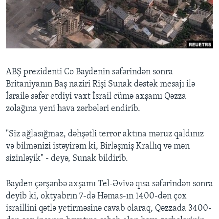
BIZI IZLƏYIN
Dillər
ABŞ prezidenti Co Baydenin səfərindən sonra
Britaniyanın Baş naziri Rişi Sunak dəstək mesajı ilə
İsrailə səfər etdiyi vaxt İsrail cümə axşamı Qəzza
zolağına yeni hava zərbələri endirib.
"Siz ağlasığmaz, dəhşətli terror aktına məruz qaldınız
və bilmənizi istəyirəm ki, Birləşmiş Krallıq və mən
sizinləyik" - deyə, Sunak bildirib.
Bayden çərşənbə axşamı Tel-Əvivə qısa səfərindən sonra
deyib ki, oktyabrın 7-də Həmas-ın 1400-dən çox
israillini qətlə yetirməsinə cavab olaraq, Qəzzada 3400-