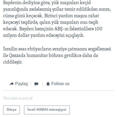
Baydenin dediyinə görə, yük maşınları keçid
yaxınlığında zədələnmiş yollar təmir edildikdən sonra,
cümə günü keçəcək. Birinci yardım maşını rahat
keçəcəyi təqdirdə, qalan yük maşınları onu təqib
edəcək. Bayden həmçinin ABŞ-ın fələstinlilərə 100
milyon dollar yardım edəcəyini açıqlayıb.
İsrailin əsas ehtiyacların əraziyə çatmasını əngəlləməsi
ilə Qəzzada humanitar böhran getdikcə daha da
ciddiləşir.
Paylaş
Follow us
This item is part of
Dünya
İsrail-HƏMAS münaqişəsi