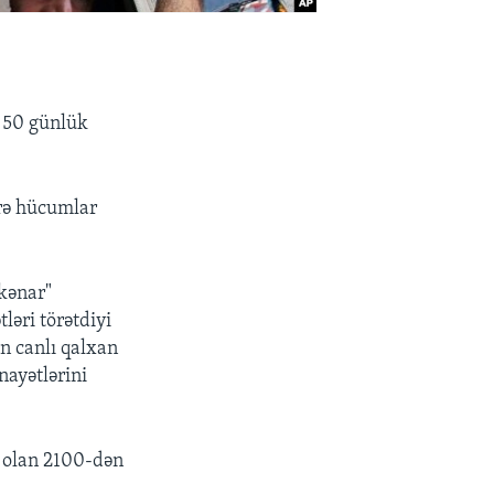
ı 50 günlük
ərə hücumlar
 kənar"
ləri törətdiyi
n canlı qalxan
nayətlərini
i olan 2100-dən