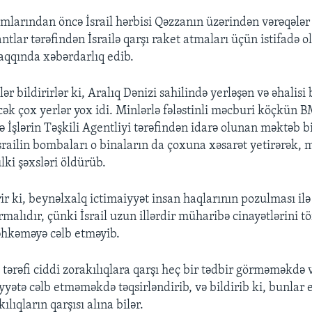
mlarından öncə İsrail hərbisi Qəzzanın üzərindən vərəqələr
antlar tərəfindən İsrailə qarşı raket atmaları üçün istifadə o
aqqında xəbərdarlıq edib.
lər bildirirlər ki, Aralıq Dənizi sahilində yerləşən və əhalisi 
ək çox yerlər yox idi. Minlərlə fələstinli məcburi köçkün B
 İşlərin Təşkili Agentliyi tərəfindən idarə olunan məktəb b
İsrailin bombaları o binaların da çoxuna xəsarət yetirərək,
ülki şəxsləri öldürüb.
r ki, beynəlxalq ictimaiyyət insan haqlarının pozulması ilə
alıdır, çünki İsrail uzun illərdir müharibə cinayətlərini tö
əhkəməyə cəlb etməyib.
 tərəfi ciddi zorakılıqlara qarşı heç bir tədbir görməməkdə
yyətə cəlb etməməkdə təqsirləndirib, və bildirib ki, bunlar e
ılıqların qarşısı alına bilər.