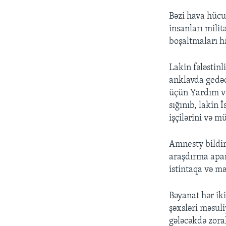
Bəzi hava hücu
insanları milit
boşaltmaları h
Lakin fələstinli
anklavda gedəc
üçün Yardım və
sığınıb, lakin 
işçilərini və m
Amnesty bildiri
araşdırma aparm
istintaqa və m
Bəyanat hər iki
şəxsləri məsuli
gələcəkdə zorak