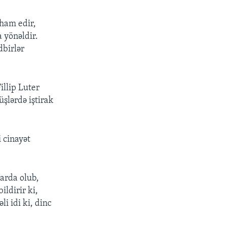
iham edir,
 yönəldir.
dbirlər
illip Luter
üşlərdə iştirak
i cinayət
larda olub,
ildirir ki,
i idi ki, dinc