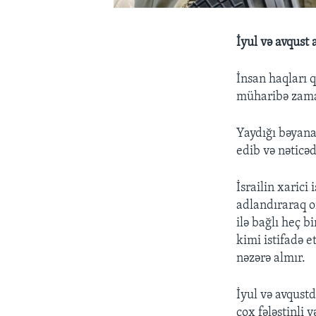
İyul və avqust
İnsan haqları 
müharibə zaman
Yaydığı bəyana
edib və nəticəd
İsrailin xarici
adlandıraraq on
ilə bağlı heç 
kimi istifadə 
nəzərə almır.
İyul və avqust
çox fələstinli 