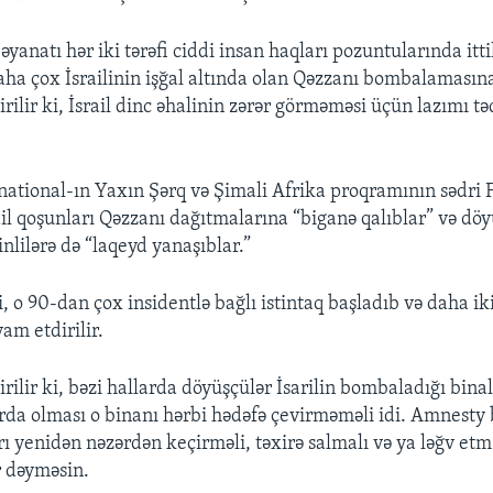
anatı hər iki tərəfi ciddi insan haqları pozuntularında itt
daha çox İsrailinin işğal altında olan Qəzzanı bombalamasına
rilir ki, İsrail dinc əhalinin zərər görməməsi üçün lazımı tə
ational-ın Yaxın Şərq və Şimali Afrika proqramının sədri F
rail qoşunları Qəzzanı dağıtmalarına “biganə qalıblar” və döy
nlilərə də “laqeyd yanaşıblar.”
 ki, o 90-dan çox insidentlə bağlı istintaq başladıb və daha ik
vam etdirilir.
rilir ki, bəzi hallarda döyüşçülər İsarilin bombaladığı bina
rda olması o binanı hərbi hədəfə çevirməməli idi. Amnesty b
ı yenidən nəzərdən keçirməli, təxirə salmalı və ya ləğv etməl
r dəyməsin.