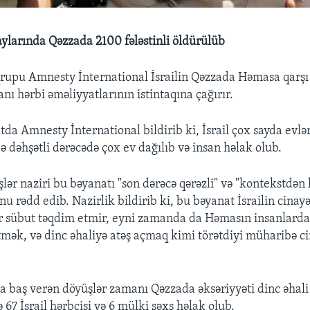
 aylarında Qəzzada 2100 fələstinli öldürülüb
qrupu Amnesty İnternational İsrailin Qəzzada Həmasa qarş
ı hərbi əməliyyatlarının istintaqına çağırır.
tda Amnesty İnternational bildirib ki, İsrail çox sayda evl
ə dəhşətli dərəcədə çox ev dağılıb və insan həlak olub.
 işlər naziri bu bəyanatı "son dərəcə qərəzli" və "kontekstdən
u rədd edib. Nazirlik bildirib ki, bu bəyanat İsrailin cinayət
bir sübut təqdim etmir, eyni zamanda da Həmasın insanlarda
etmək, və dinc əhaliyə atəş açmaq kimi törətdiyi müharibə ci
da baş verən döyüşlər zamanı Qəzzada əksəriyyəti dinc əhal
və 67 İsrail hərbçisi və 6 mülki şəxs həlak olub.