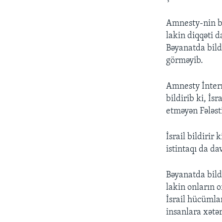
Amnesty-nin bəy
lakin diqqəti 
Bəyanatda bildi
görməyib.
Amnesty İntern
bildirib ki, İs
etməyən Fələsti
İsrail bildirir
istintaqı da da
Bəyanatda bildi
lakin onların o
İsrail hücümlar
insanlara xətə