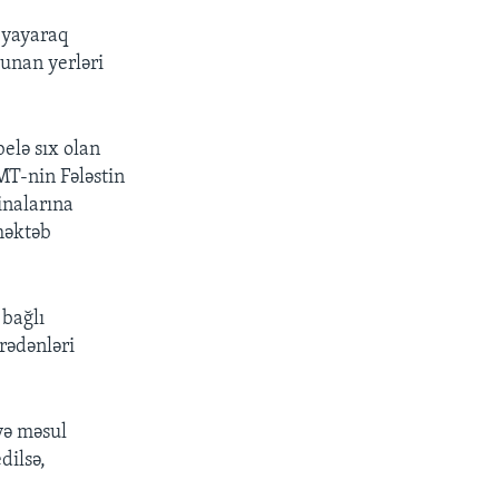
 yayaraq
lunan yerləri
belə sıx olan
MT-nin Fələstin
inalarına
 məktəb
 bağlı
rədənləri
 və məsul
dilsə,