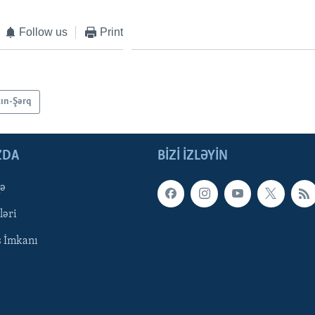
Follow us
Print
ın-Şərq
ZDA
BIZI IZLƏYIN
qə
ləri
ş İmkanı