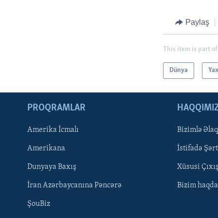
Paylaş
This item is part of
Dünya
Yax
PROQRAMLAR
HAQQIMI
Amerika İcmalı
Bizimlə Əla
LEARNING ENGLISH
Amerikana
İstifadə Şərt
BIZI IZLƏYIN
Dunyaya Baxış
Xüsusi Çıxı
İran Azərbaycanına Pəncərə
Bizim haqda
ŞouBiz
Dillər