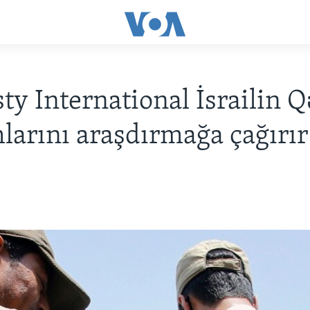
y International İsrailin 
arını araşdırmağa çağırır